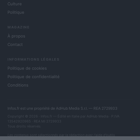
Culture
Politique
MAGAZINE
À propos
Contact
INFORMATIONS LÉGALES
Politique de cookies
Politique de confidentialité
Conditions
Infos.fr est une propriété de AdHub Media S.r.l. — REA 2729933
Copyright © 2026 · Infos.fr — Édité en Italie par
AdHub Media
· P.IVA
13542920965 · REA MI 2729933
Tous droits réservés
Les contenus sont sélectionnés par la rédaction avec l'aide d'outils