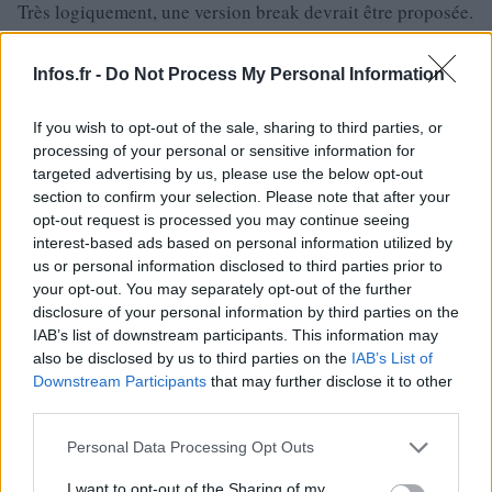
Très logiquement, une version break devrait être proposée.
Mais
il faudra attendre 2014 pour la découvrir.
Infos.fr -
Do Not Process My Personal Information
If you wish to opt-out of the sale, sharing to third parties, or
processing of your personal or sensitive information for
targeted advertising by us, please use the below opt-out
section to confirm your selection. Please note that after your
opt-out request is processed you may continue seeing
interest-based ads based on personal information utilized by
us or personal information disclosed to third parties prior to
your opt-out. You may separately opt-out of the further
disclosure of your personal information by third parties on the
IAB’s list of downstream participants. This information may
also be disclosed by us to third parties on the
IAB’s List of
Downstream Participants
that may further disclose it to other
third parties.
Please note that this website/app uses one or more Google
Personal Data Processing Opt Outs
services and may gather and store information including but
not limited to your visit or usage behaviour. You may click to
I want to opt-out of the Sharing of my