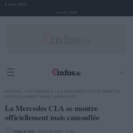
Aller au contenu
9 août 2026
9 août 2026
⌕
×
⌕
ACCUEIL
»
AUTOMOBILE
»
LA MERCEDES CLA SE MONTRE
Rechercher
OFFICIELLEMENT MAIS CAMOUFLÉE
La Mercedes CLA se montre
officiellement mais camouflée
Infos.fr Unit
·
28 février 2020
· 2 min