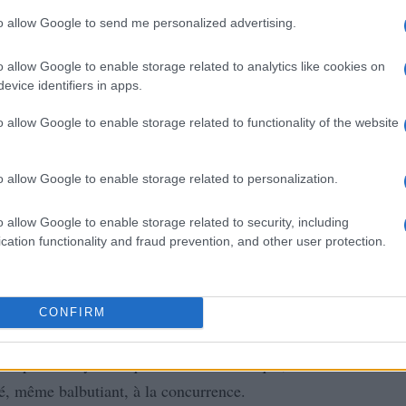
 cet article, la nouvelle Leon aura droit, en plus de la
to allow Google to send me personalized advertising.
jours très prisée dans la catégorie des compactes.
e par Florent, cette Rapide break est curieusement
o allow Google to enable storage related to analytics like cookies on
evice identifiers in apps.
 hayon et non pas comme un break à part entière ainsi
o allow Google to enable storage related to functionality of the website
a Golf n’est pas la GTi mais la R comme Racing.
er à cette variante très musclée, motorisée par le
o allow Google to enable storage related to personalization.
 à au moins 300 ch.
o allow Google to enable storage related to security, including
u’un V6 mais est plus dans l’air du temps…
cation functionality and fraud prevention, and other user protection.
Francfort
n de Tiguan devrait être dévoilée à
et
à Genève en 2012.
late-forme modulaire MQB, déjà utilisée par Volkswagen
CONFIRM
t plus à l’hybride qu’au 100 % électrique, le
é, même balbutiant, à la concurrence.