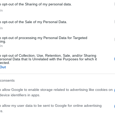
les
re, possédait une telle mécanique, même si
quatre
o opt-out of the Sharing of my personal data.
In
viendra, viendra pas ? Renault laissera t-elle la 308
on
Francfort
de
ou le Losange bousculera t-il son
o opt-out of the Sale of my Personal Data.
 ? Telle est la question même si le plus vraisemblable
In
les
ept reprenant
grandes lignes du style de la nouvelle
to opt-out of processing my Personal Data for Targeted
ing.
 fait pour la troisième version.
In
concepts Twin’z et TwinRun, la future Twingo 3 se
o opt-out of Collection, Use, Retention, Sale, and/or Sharing
ersonal Data that Is Unrelated with the Purposes for which it
lected.
salon
ant d’être définitivement dévoilée lors du
de
Out
ts, ce concept sera cette fois très proche de la
consents
première pour Renault en grande série depuis la… 4 CV,
o allow Google to enable storage related to advertising like cookies on
plate-forme de la future Smart.
evice identifiers in apps.
tera aussi une architecture à 5 portes mais pourrait
o allow my user data to be sent to Google for online advertising
e de citadines actuellement.
s.