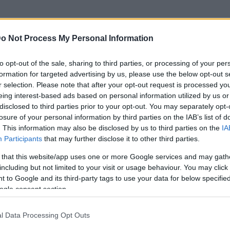
o Not Process My Personal Information
to opt-out of the sale, sharing to third parties, or processing of your per
formation for targeted advertising by us, please use the below opt-out s
r selection. Please note that after your opt-out request is processed y
eing interest-based ads based on personal information utilized by us or
ch ne consomme 3.
disclosed to third parties prior to your opt-out. You may separately opt-
ce qui est annoncé pour cette 918…Porsche Macan :
losure of your personal information by third parties on the IAB’s list of
. This information may also be disclosed by us to third parties on the
IA
out est relatif car ce petit SUV devrait au moins valoir
Participants
that may further disclose it to other third parties.
 that this website/app uses one or more Google services and may gath
les
prendra également
dessous d’une production Audi,
including but not limited to your visit or usage behaviour. You may click 
n.
 to Google and its third-party tags to use your data for below specifi
ogle consent section.
 le recours aux moteurs à quatre cylindres mais cela
tit que le Boxster.
l Data Processing Opt Outs
 un “quatre pattes” sous le capot d’une Porsche, qu’ils