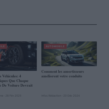
ILE
AUTOMOBILE
Comment les amortisseurs
s Véhicules: 4
améliorent votre conduite
tiques Que Chaque
e De Voiture Devrait
ine · 28 Fév 2025
Infos Rédaction · 20 Déc 2024