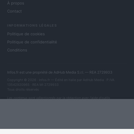
À propos
Contact
INFORMATIONS LÉGALES
Politique de cookies
Politique de confidentialité
Conditions
Infos.fr est une propriété de AdHub Media S.r.l. — REA 2729933
Copyright © 2026 · Infos.fr — Édité en Italie par
AdHub Media
· P.IVA
13542920965 · REA MI 2729933
Tous droits réservés
Les contenus sont sélectionnés par la rédaction avec l'aide d'outils
numériques et réalisés en collaboration avec des auteurs indépendants.