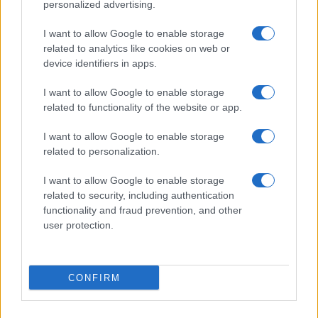
personalized advertising.
I want to allow Google to enable storage
AUTOMOBILE
related to analytics like cookies on web or
device identifiers in apps.
I want to allow Google to enable storage
related to functionality of the website or app.
I want to allow Google to enable storage
related to personalization.
I want to allow Google to enable storage
Réparations automobiles 2025: le guide malin pour réduire la
related to security, including authentication
facture
functionality and fraud prevention, and other
user protection.
Infos Rédaction · 27 Août 2025
AUTOMOBILE
CONFIRM