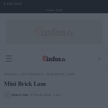
Aller au contenu
8 août 2026
8 août 2026
⌕
×
⌕
ACCUEIL
»
AUTOMOBILE
»
MINI BRICK LANE
Rechercher
Mini Brick Lane
Infos.fr Unit
·
27 février 2020
· 2 min