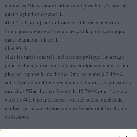
coûteuses !Deux motorisations sont possibles, le poussif
quatre cylindres essence 1.
4l et 75 ch, tout juste suffisant en ville mais bien trop
limité pour envisager la route avec et le plus dynamique
mais néanmoins diesel 1.
6l et 90 ch.
Mais les tarifs sont très intéressants puisque l’avantage
pour le client, correspondant aux équipements fournis en
plus par rapport à une finition One, se monte à 2 450 €,
soit l’équivalent d’une très bonne ristourne, ce qui est très
Mini
rare chez
!Les tarifs sont de 15 790 € pour l’essence
et de 18 400 € pour le diesel avec les belles touches de
couleur sur la carrosserie, comme le montrent les photos
ci-dessous.