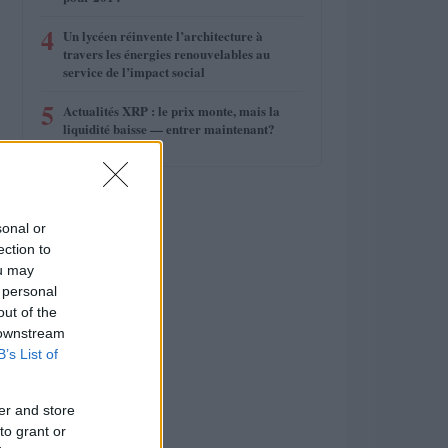
4
Un lycéen réinvente l’architecture à
travers les énergies renouvelables au
service de l’impact social
5
Actualités XRP : le prix monte, mais la
liquidité baisse — entrer maintenant?
sonal or
ection to
ou may
 personal
out of the
 downstream
B’s List of
er and store
to grant or