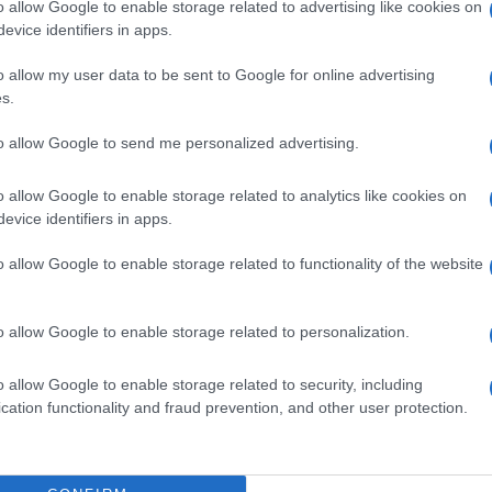
o allow Google to enable storage related to advertising like cookies on
evice identifiers in apps.
 Nintendo a perdu 92,7 millions de dollars, malgré les
o allow my user data to be sent to Google for online advertising
ité et les ventes de Wii U légèrement reparties à la
s.
du 540 000 consoles Wii U sur la période, après
to allow Google to send me personalized advertising.
o allow Google to enable storage related to analytics like cookies on
 Wii U qui se sont écoulées depuis la sortie de la
evice identifiers in apps.
Station 4 sortie quant à elle en novembre 2013.
o allow Google to enable storage related to functionality of the website
r avec les bénéfices, comme l’annoncent ses
a clôture de l’exercice fiscal annuel.
o allow Google to enable storage related to personalization.
o allow Google to enable storage related to security, including
cation functionality and fraud prevention, and other user protection.