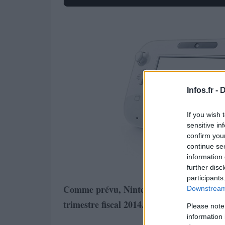
Infos.fr -
D
If you wish 
sensitive in
confirm you
continue se
information 
further disc
participants
Comme prévu, Nintendo a dévoilé des résu
Downstream 
trimestre fiscal 2014.
Please note
information 