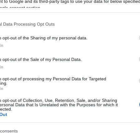
 to Google and its third-party tags to use your data for below specifi
ogle consent section.
l Data Processing Opt Outs
o opt-out of the Sharing of my personal data.
In
o opt-out of the Sale of my Personal Data.
In
to opt-out of processing my Personal Data for Targeted
ing.
In
o opt-out of Collection, Use, Retention, Sale, and/or Sharing
ersonal Data that Is Unrelated with the Purposes for which it
lected.
Out
io Kart 8, qui s’est écoulé à près de 3 millions
consents
one Nintendo accuse un chiffre d’affaires en très forte