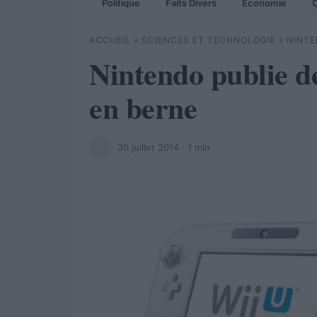
Politique
Faits Divers
Economie
C
ACCUEIL
»
SCIENCES ET TECHNOLOGIE
»
NINTE
Nintendo publie de
en berne
·
30 juillet 2014
· 1 min