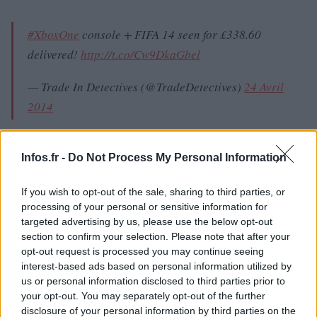
#XboxOne
console + FIFA 14 seen for £338.60
delivered!
http://t.co/Cw9DkaGbel
— Trade In Detectives (@TradeDetectives)
24 Avril
2014
Infos.fr -
Do Not Process My Personal Information
Alors que Microsoft a déjà légèrement baissé le prix de sa
If you wish to opt-out of the sale, sharing to third parties, or
console next-gen à 399 livres au Royaume-Uni et proposé
processing of your personal or sensitive information for
des offres alléchantes, notamment avec le bundle
targeted advertising by us, please use the below opt-out
section to confirm your selection. Please note that after your
comprenant Titanfall pour 450 dollars, la Xbox One à ce
opt-out request is processed you may continue seeing
tarif identique à la PS4 comprenant un titre AA n’avait pas
interest-based ads based on personal information utilized by
encore été vu sur la toile ou en boutique.
us or personal information disclosed to third parties prior to
your opt-out. You may separately opt-out of the further
disclosure of your personal information by third parties on the