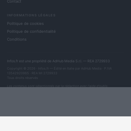
Contact
INFORMATIONS LÉGALES
Politique de cookies
Politique de confidentialité
Conditions
Infos.fr est une propriété de AdHub Media S.r.l. — REA 2729933
Copyright © 2026 · Infos.fr — Édité en Italie par
AdHub Media
· P.IVA
13542920965 · REA MI 2729933
Tous droits réservés
Les contenus sont sélectionnés par la rédaction avec l'aide d'outils
numériques et réalisés en collaboration avec des auteurs indépendants.