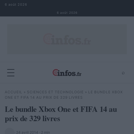
Aller au contenu
6 août 2026
6 août 2026
⌕
×
⌕
ACCUEIL
»
SCIENCES ET TECHNOLOGIE
»
LE BUNDLE XBOX
Rechercher
ONE ET FIFA 14 AU PRIX DE 329 LIVRES
Le bundle Xbox One et FIFA 14 au
prix de 329 livres
·
24 avril 2014
· 2 min