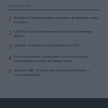
LES PLUS LUS
1
Récupérer l’identifiant Apple sans numéro de téléphone: toutes
les astuces
2
La FNAC croit aux objets connectés et ouvre des boutiques
dédiées !
3
Australie : drones de livraison prévus pour 2014
4
Un lycéen réinvente l’architecture à travers les énergies
renouvelables au service de l’impact social
5
Actualités XRP : le prix monte, mais la liquidité baisse —
entrer maintenant?