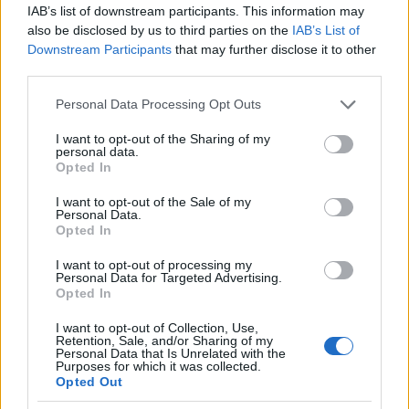
IAB’s list of downstream participants. This information may
also be disclosed by us to third parties on the
IAB’s List of
Downstream Participants
that may further disclose it to other
third parties.
Please note that this website/app uses one or more Google
Personal Data Processing Opt Outs
services and may gather and store information including but
not limited to your visit or usage behaviour. You may click to
I want to opt-out of the Sharing of my
personal data.
grant or deny consent to Google and its third-party tags to
Opted In
use your data for below specified purposes in below Google
consent section.
I want to opt-out of the Sale of my
Personal Data.
Opted In
I want to opt-out of processing my
Personal Data for Targeted Advertising.
Opted In
Pour rappel, la firme de Redmond
a déjà écoulé plus de 5
I want to opt-out of Collection, Use,
millions de consoles de nouvelle génération
depuis la
Retention, Sale, and/or Sharing of my
Personal Data that Is Unrelated with the
sortie officielle en novembre 2013. En retrait par rapport
Purposes for which it was collected.
aux ventes de la PlayStation 4, l’arrivée de la Xbox One
Opted Out
dans 26 nouveaux pays d’ici le second trimestre 2014