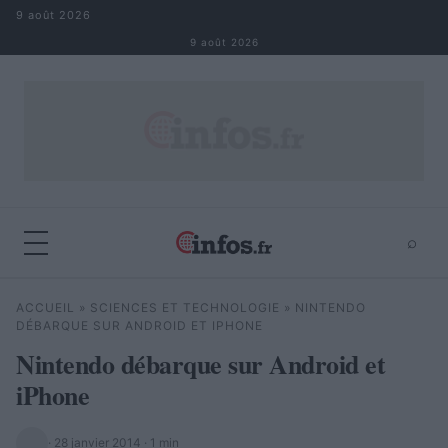
Aller au contenu
9 août 2026
9 août 2026
⌕
×
⌕
ACCUEIL
»
SCIENCES ET TECHNOLOGIE
»
NINTENDO
Rechercher
DÉBARQUE SUR ANDROID ET IPHONE
Nintendo débarque sur Android et
iPhone
·
28 janvier 2014
· 1 min