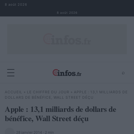
Aller au contenu
8 août 2026
8 août 2026
⌕
×
⌕
ACCUEIL
»
LE CHIFFRE DU JOUR
»
APPLE : 13,1 MILLIARDS DE
Rechercher
DOLLARS DE BÉNÉFICE, WALL STREET DÉÇU
Apple : 13,1 milliards de dollars de
bénéfice, Wall Street déçu
·
28 janvier 2014
· 2 min