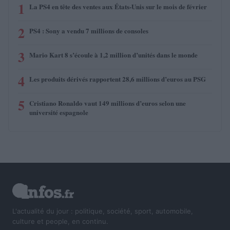
1
La PS4 en tête des ventes aux États-Unis sur le mois de février
2
PS4 : Sony a vendu 7 millions de consoles
3
Mario Kart 8 s’écoule à 1,2 million d’unités dans le monde
4
Les produits dérivés rapportent 28,6 millions d’euros au PSG
5
Cristiano Ronaldo vaut 149 millions d’euros selon une
université espagnole
L'actualité du jour : politique, société, sport, automobile,
culture et people, en continu.