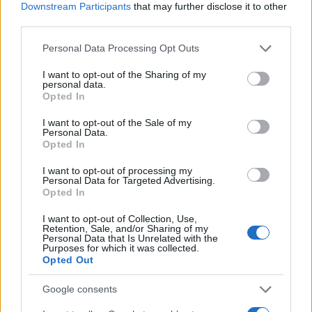
Downstream Participants
that may further disclose it to other
continuons d’investir fortement dans notre avenir afin de
third parties.
rendre leur expérience avec nos produits et services
Please note that this website/app uses one or more Google
Personal Data Processing Opt Outs
encore meilleure. »
services and may gather and store information including but
not limited to your visit or usage behaviour. You may click to
I want to opt-out of the Sharing of my
personal data.
grant or deny consent to Google and its third-party tags to
Opted In
use your data for below specified purposes in below Google
consent section.
I want to opt-out of the Sale of my
Personal Data.
Opted In
I want to opt-out of processing my
Personal Data for Targeted Advertising.
Opted In
I want to opt-out of Collection, Use,
Retention, Sale, and/or Sharing of my
Personal Data that Is Unrelated with the
Purposes for which it was collected.
Opted Out
Google consents