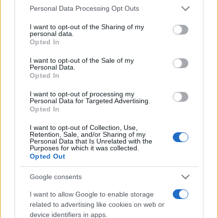
Please note that this website/app uses one or more Google
Personal Data Processing Opt Outs
services and may gather and store information including but
not limited to your visit or usage behaviour. You may click to
I want to opt-out of the Sharing of my
personal data.
grant or deny consent to Google and its third-party tags to
Opted In
use your data for below specified purposes in below Google
consent section.
I want to opt-out of the Sale of my
Personal Data.
Opted In
I want to opt-out of processing my
Personal Data for Targeted Advertising.
Opted In
I want to opt-out of Collection, Use,
Retention, Sale, and/or Sharing of my
Personal Data that Is Unrelated with the
Purposes for which it was collected.
Opted Out
Google consents
I want to allow Google to enable storage
related to advertising like cookies on web or
À lire aussi
device identifiers in apps.