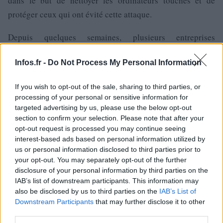
dans le but de nettoyer les ordinateurs touchés et de
protéger ceux qui ont évité cette attaque.
Depuis quelques semaines, plusieurs entreprises
américaines sont touchées par des attaques informatiques,
Infos.fr -
Do Not Process My Personal Information
comme les réseaux sociaux Facebook et Twitter, ainsi que
les sites internet de grands journaux, comme ceux du New
If you wish to opt-out of the sale, sharing to third parties, or
York Times, du Wall Street Journal et du Washington Post.
processing of your personal or sensitive information for
La semaine dernière, le groupe Facebook avait ainsi dû
targeted advertising by us, please use the below opt-out
section to confirm your selection. Please note that after your
faire face à une infiltration depuis la Chine des données de
opt-out request is processed you may continue seeing
certains de ses employés.
interest-based ads based on personal information utilized by
us or personal information disclosed to third parties prior to
your opt-out. You may separately opt-out of the further
disclosure of your personal information by third parties on the
AUTEUR
IAB’s list of downstream participants. This information may
also be disclosed by us to third parties on the
IAB’s List of
Downstream Participants
that may further disclose it to other
third parties.