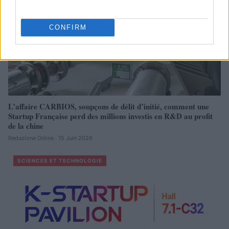
CONFIRM
L’affaire CARBIOS, soupçons de délit d’initié, comment une
Startup Française perd des millions investis en R&D au profit
de la chine
Redazione Online · 15 Juin 2026
SCIENCES ET TECHNOLOGIE