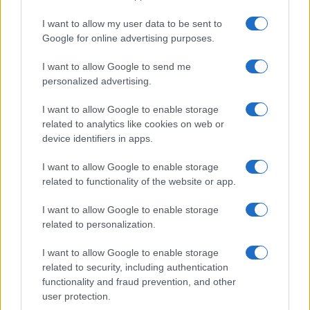
I want to allow my user data to be sent to
SCIENCES ET TECHNOLOGIE
Google for online advertising purposes.
I want to allow Google to send me
personalized advertising.
I want to allow Google to enable storage
related to analytics like cookies on web or
device identifiers in apps.
I want to allow Google to enable storage
related to functionality of the website or app.
I want to allow Google to enable storage
related to personalization.
10 conseils pratiques pour libérer de l’espace sur votre Mac
Infos.fr · 26 Juin 2026
I want to allow Google to enable storage
related to security, including authentication
SCIENCES ET TECHNOLOGIE
functionality and fraud prevention, and other
user protection.