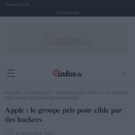
Aller au contenu
10 août 2026
10 août 2026
⌕
×
⌕
ACCUEIL
»
SCIENCES ET TECHNOLOGIE
»
APPLE : LE GROUPE
Rechercher
PRIS POUR CIBLE PAR DES HACKERS
Apple : le groupe pris pour cible par
des hackers
·
21 février 2013
· 1 min