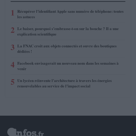
1
Récupérer l’identifiant Apple sans numéro de téléphone: toutes
les astuces
2
Le baiser, pourquoi s’embrasse-t-on sur la bouche ? Il a une
explication scientifique
3
La FNAC croit aux objets connectés et ouvre des boutiques
dédiées !
4
Facebook envisagerait un nouveau nom dans les semaines à
venir
5
Un lycéen réinvente l’architecture à travers les énergies
renouvelables au service de l’impact social