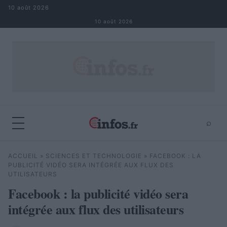
Aller au contenu
10 août 2026
10 août 2026
⌕
×
⌕
ACCUEIL
»
SCIENCES ET TECHNOLOGIE
»
FACEBOOK : LA
Rechercher
PUBLICITÉ VIDÉO SERA INTÉGRÉE AUX FLUX DES
UTILISATEURS
Facebook : la publicité vidéo sera
intégrée aux flux des utilisateurs