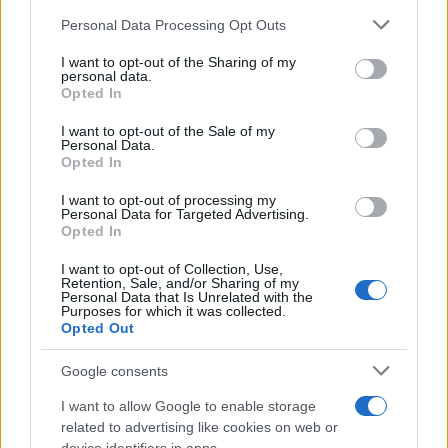
impact, avec une réduction de 3 155 postes. Le second
Please note that this website/app uses one or more Google
Personal Data Processing Opt Outs
degré public, qui comprend les collèges et les lycées, voit
services and may gather and store information including but
une perte de 180 postes, tandis que le premier degré privé
not limited to your visit or usage behaviour. You may click to
I want to opt-out of the Sharing of my
personal data.
grant or deny consent to Google and its third-party tags to
a 660 postes en moins et le second degré privé a une
Opted In
use your data for below specified purposes in below Google
défaite de 40 postes. Voilà ce que rapporte le ministère.
consent section.
I want to opt-out of the Sale of my
Ces coupes sont justifiées par la diminution du nombre
Personal Data.
Opted In
d’élèves, « une tendance qui devrait s’intensifier avec une
baisse prévue de 97 000 élèves à l’aube de l’année
I want to opt-out of processing my
Personal Data for Targeted Advertising.
scolaire 2025 », précise le ministère.
Opted In
Anne Genetet, la ministre de l’éducation, a néanmoins
I want to opt-out of Collection, Use,
Retention, Sale, and/or Sharing of my
signalé juste après la présentation du budget que « des
Personal Data that Is Unrelated with the
Purposes for which it was collected.
changements » pourraient encore survenir pendant le «
Opted Out
débat au parlement ».
Google consents
I want to allow Google to enable storage
related to advertising like cookies on web or
AUTEUR