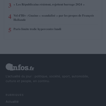
3
« Les Républicains résistent, rejettent barrage 2024 »
4
Vel d’Hiv : Guaino « scandalisé » par les propos de François
Hollande
5
Paris limite trafic hypercentre lundi
L'actualité du jour : politique, société, sport, automobile,
culture et people, en continu.
RUBRIQUES
Actualité