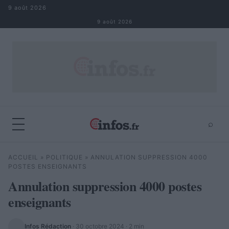
Aller au contenu
9 août 2026
9 août 2026
⌕
×
⌕
ACCUEIL
»
POLITIQUE
»
ANNULATION SUPPRESSION 4000
Rechercher
POSTES ENSEIGNANTS
Annulation suppression 4000 postes
enseignants
Infos Rédaction
·
30 octobre 2024
· 2 min