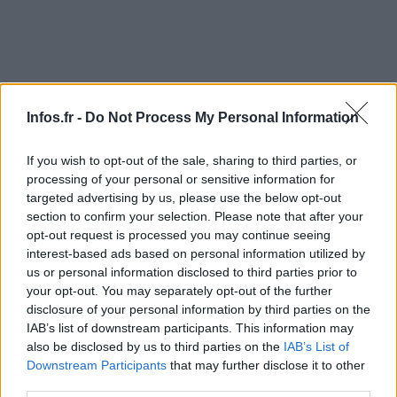
Infos.fr -
Do Not Process My Personal Information
If you wish to opt-out of the sale, sharing to third parties, or
processing of your personal or sensitive information for
targeted advertising by us, please use the below opt-out
section to confirm your selection. Please note that after your
opt-out request is processed you may continue seeing
interest-based ads based on personal information utilized by
us or personal information disclosed to third parties prior to
your opt-out. You may separately opt-out of the further
disclosure of your personal information by third parties on the
D’après les détails sur la diminution des postes
IAB’s list of downstream participants. This information may
also be disclosed by us to third parties on the
IAB’s List of
d’enseignants, le premier degré public (comprenant la
Downstream Participants
that may further disclose it to other
maternelle et l’école élémentaire) subit le plus gros
third parties.