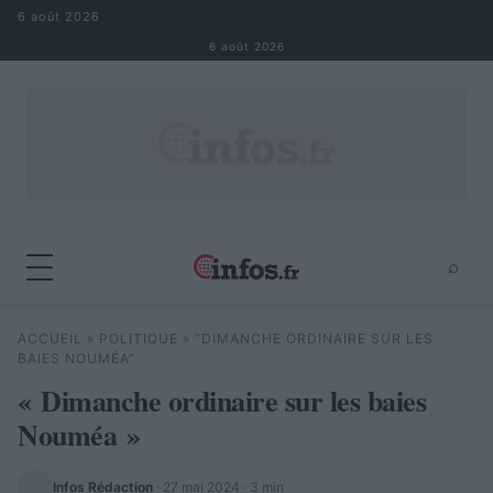
Aller au contenu
6 août 2026
6 août 2026
⌕
×
⌕
ACCUEIL
»
POLITIQUE
»
“DIMANCHE ORDINAIRE SUR LES
Rechercher
BAIES NOUMÉA”
« Dimanche ordinaire sur les baies
Nouméa »
Infos Rédaction
·
27 mai 2024
· 3 min