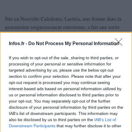
Née en Nouvelle-Calédonie, Laetitia, une femme dans la
quarantaine soigneusement entretenue, a fait une sortie
avec sa fille, Chiara, qui est une élève en préparation pour
accéder aux écoles de commerce. Ce dimanche, un groupe
Infos.fr -
Do Not Process My Personal Information
d’étudiants, dont deux candidats pour Polytechnique, a
If you wish to opt-out of the sale, sharing to third parties, or
pris un vol spécial pour Paris afin de passer leurs examens
processing of your personal or sensitive information for
sur le continent. Chiara se confie : « Nous pensions
targeted advertising by us, please use the below opt-out
vraiment au sens de communauté, c’est déstabilisant. Nous
section to confirm your selection. Please note that after your
opt-out request is processed you may continue seeing
avons le cœur lourd et il est difficile d’imaginer ce qui
interest-based ads based on personal information utilized by
nous attend ».
us or personal information disclosed to third parties prior to
your opt-out. You may separately opt-out of the further
Chiara reconnaît avoir « toujours été protégée ici, loin de
disclosure of your personal information by third parties on the
IAB’s list of downstream participants. This information may
tous les conflits du monde ». Quant à sa mère, elle est
also be disclosed by us to third parties on the
IAB’s List of
stupéfaite par la division entre les quartiers nord et sud, le
Downstream Participants
that may further disclose it to other
nord étant plongé dans l’anarchie : « Je ne me sens pas à