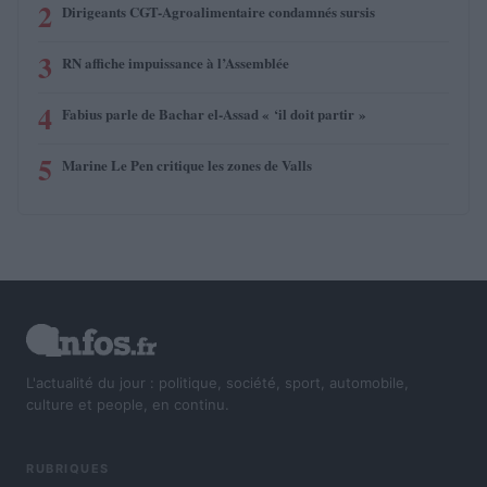
2
Dirigeants CGT-Agroalimentaire condamnés sursis
3
RN affiche impuissance à l’Assemblée
4
Fabius parle de Bachar el-Assad « ‘il doit partir »
5
Marine Le Pen critique les zones de Valls
L'actualité du jour : politique, société, sport, automobile,
culture et people, en continu.
RUBRIQUES