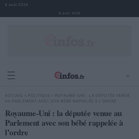
Aller au contenu
8 août 2026
8 août 2026
⌕
×
⌕
ACCUEIL
»
POLITIQUE
»
ROYAUME-UNI : LA DÉPUTÉE VENUE
Rechercher
AU PARLEMENT AVEC SON BÉBÉ RAPPELÉE À L’ORDRE
Royaume-Uni : la députée venue au
Parlement avec son bébé rappelée à
l’ordre