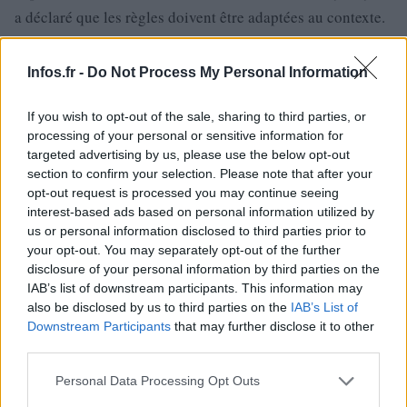
a déclaré que les règles doivent être adaptées au contexte.
Ainsi, elles doivent faire l’objet d’une modification avec le
temps. Toujours selon Lindsay Hoyle, une commission
Infos.fr -
Do Not Process My Personal Information
Chambre des
spéciale va examiner la question afin que la
Communes
puisse enfin se prononcer par la saisie faite
If you wish to opt-out of the sale, sharing to third parties, or
processing of your personal or sensitive information for
par la députée Alex Davies-Jones sur des évémenents
targeted advertising by us, please use the below opt-out
extrêmement inquiétants.
section to confirm your selection. Please note that after your
opt-out request is processed you may continue seeing
interest-based ads based on personal information utilized by
us or personal information disclosed to third parties prior to
your opt-out. You may separately opt-out of the further
disclosure of your personal information by third parties on the
IAB’s list of downstream participants. This information may
also be disclosed by us to third parties on the
IAB’s List of
Downstream Participants
that may further disclose it to other
third parties.
Please note that this website/app uses one or more Google
Personal Data Processing Opt Outs
services and may gather and store information including but