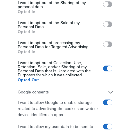
not limited to your visit or usage behaviour. You may click to
I want to opt-out of the Sharing of my
personal data.
grant or deny consent to Google and its third-party tags to
Opted In
use your data for below specified purposes in below Google
consent section.
I want to opt-out of the Sale of my
Personal Data.
Opted In
Il a annoncé qu’une commission examinerait la question
I want to opt-out of processing my
pour que la Chambre puisse finalement se prononcer après
Personal Data for Targeted Advertising.
avoir été saisie par la députée Alex Davies-Jones d’un
Opted In
événement qui l’avait laissée, avec d’autres mères,
I want to opt-out of Collection, Use,
Retention, Sale, and/or Sharing of my
extrêmement inquiète.
Personal Data that Is Unrelated with the
Purposes for which it was collected.
Opted Out
Google consents
AUTEUR
Ra Mi
I want to allow Google to enable storage
related to advertising like cookies on web or
device identifiers in apps.
I want to allow my user data to be sent to