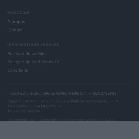
MAGAZINE
À propos
Contact
INFORMATIONS LÉGALES
Politique de cookies
Politique de confidentialité
Conditions
Infos.fr est une propriété de AdHub Media S.r.l. — REA 2729933
Copyright © 2026 · Infos.fr — Édité en Italie par
AdHub Media
· P.IVA
13542920965 · REA MI 2729933
Tous droits réservés
Les contenus sont sélectionnés par la rédaction avec l'aide d'outils
numériques et réalisés en collaboration avec des auteurs indépendants.