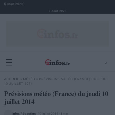
Aller au contenu
6 août 2026
6 août 2026
⌕
×
⌕
ACCUEIL
»
MÉTÉO
»
PRÉVISIONS MÉTÉO (FRANCE) DU JEUDI
Rechercher
10 JUILLET 2014
Prévisions météo (France) du jeudi 10
juillet 2014
Infos Rédaction
·
10 juillet 2014
· 1 min