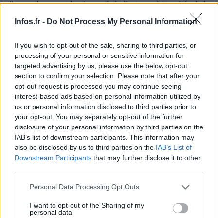
Temps plus sec et lumineux de la Bretagne à la vallée de la
Garonne, et surtout du Roussillon au sud des Alpes jusqu’à
Infos.fr -
Do Not Process My Personal Information
la Côte d’Azur. Une ondée pourra se produire en Corse. Le
vent continuera de souffler près de la Manche, le long de
If you wish to opt-out of the sale, sharing to third parties, or
processing of your personal or sensitive information for
l’océan et surtout autour de la grande bleue avec des
targeted advertising by us, please use the below opt-out
rafales jusqu’à 80 km/h. Températures très fraîches dans
section to confirm your selection. Please note that after your
l’Est sous les pluies, plus douces dans l’Ouest et en
opt-out request is processed you may continue seeing
interest-based ads based on personal information utilized by
Méditerranée mais à peine de saison.
us or personal information disclosed to third parties prior to
your opt-out. You may separately opt-out of the further
disclosure of your personal information by third parties on the
IAB’s list of downstream participants. This information may
also be disclosed by us to third parties on the
IAB’s List of
Downstream Participants
that may further disclose it to other
third parties.
Please note that this website/app uses one or more Google
Personal Data Processing Opt Outs
services and may gather and store information including but
not limited to your visit or usage behaviour. You may click to
I want to opt-out of the Sharing of my
personal data.
grant or deny consent to Google and its third-party tags to