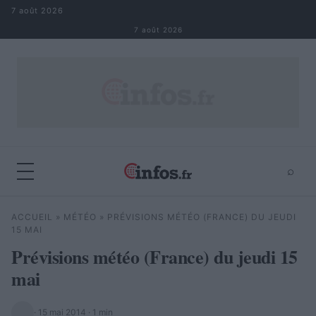
Aller au contenu
7 août 2026
7 août 2026
⌕
×
⌕
ACCUEIL
»
MÉTÉO
»
PRÉVISIONS MÉTÉO (FRANCE) DU JEUDI
Rechercher
15 MAI
Prévisions météo (France) du jeudi 15
mai
·
15 mai 2014
· 1 min