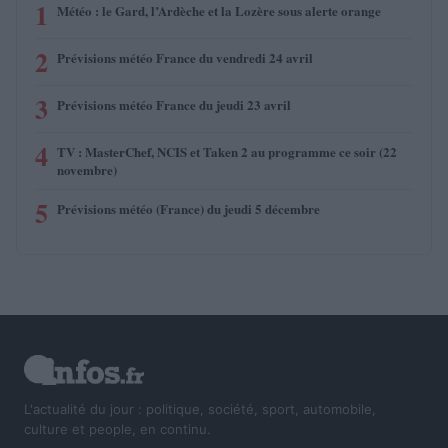
1
Météo : le Gard, l’Ardèche et la Lozère sous alerte orange
2
Prévisions météo France du vendredi 24 avril
3
Prévisions météo France du jeudi 23 avril
4
TV : MasterChef, NCIS et Taken 2 au programme ce soir (22
novembre)
5
Prévisions météo (France) du jeudi 5 décembre
L'actualité du jour : politique, société, sport, automobile,
culture et people, en continu.