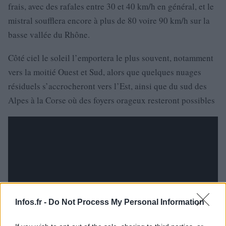
frais, avec des rafales entre 30 et 40 km/h en général, et le
mistral soufflera encore à plus de 80 voire 90 km/h sur la
basse vallée du Rhône.
Côté ciel le soleil l’emportera le plus souvent, notamment
vers la moitié Ouest et Sud, alors que quelques nuages
résiduels s’accrocheront vers l’Est, ainsi que du sud des
Alpes à la Corse où des foyers orageux resteront possibles
Infos.fr -
Do Not Process My Personal Information