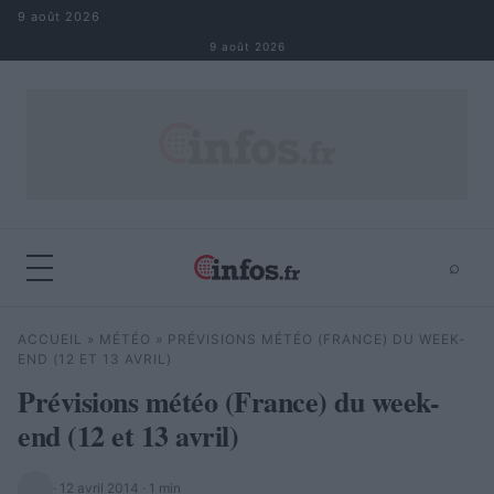
Aller au contenu
9 août 2026
9 août 2026
⌕
×
⌕
ACCUEIL
»
MÉTÉO
»
PRÉVISIONS MÉTÉO (FRANCE) DU WEEK-
Rechercher
END (12 ET 13 AVRIL)
Prévisions météo (France) du week-
end (12 et 13 avril)
·
12 avril 2014
· 1 min