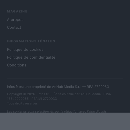
MAGAZINE
À propos
Contact
INFORMATIONS LÉGALES
Politique de cookies
Politique de confidentialité
Conditions
Infos.fr est une propriété de AdHub Media S.r.l. — REA 2729933
Copyright © 2026 · Infos.fr — Édité en Italie par
AdHub Media
· P.IVA
13542920965 · REA MI 2729933
Tous droits réservés
Les contenus sont sélectionnés par la rédaction avec l'aide d'outils
numériques et réalisés en collaboration avec des auteurs indépendants.