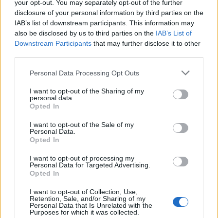
your opt-out. You may separately opt-out of the further
disclosure of your personal information by third parties on the
IAB’s list of downstream participants. This information may
also be disclosed by us to third parties on the
IAB’s List of
Downstream Participants
that may further disclose it to other
third parties.
Please note that this website/app uses one or more Google
Personal Data Processing Opt Outs
services and may gather and store information including but
Le Pen ne peut pas le faire, car si mon électorat est
not limited to your visit or usage behaviour. You may click to
I want to opt-out of the Sharing of my
personal data.
grant or deny consent to Google and its third-party tags to
composé de phyllistes et de classes populaires, ses
Opted In
use your data for below specified purposes in below Google
électeurs sont surtout des ouvriers et des petits
consent section.
I want to opt-out of the Sale of my
employés ». Il y a quelques jours, le candidat d’extrême-
Personal Data.
Opted In
droite a prédit qu’en cas de second tour, « de nombreuses
I want to opt-out of processing my
personnes parmi les plus influentes du parti républicain,
Personal Data for Targeted Advertising.
comme Eric Ciotti, François Xavier Bellamy et Nadine
Opted In
Morano, demanderont à leurs électeurs de voter pour
I want to opt-out of Collection, Use,
Retention, Sale, and/or Sharing of my
moi ».
Personal Data that Is Unrelated with the
Purposes for which it was collected.