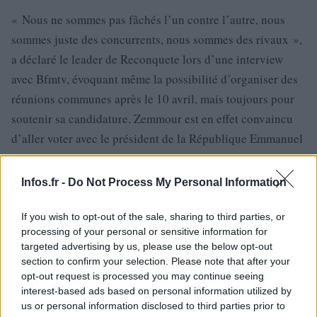
« Nous ne sommes pas fâchés l’un contre l’autre, nous
sommes juste des concurrents, nous sommes des rivaux »,
a déclaré le leader de Reconquete lors d’une interview
avec Bfmtv, évoquant même la possibilité d’organiser des
réunions communes après le 10 avril, mais toujours pour
soutenir sa candidature. Zemmour est en effet convaincu
d’aller voter avec le président de la République Emmanuel
le seul capable de
Macron, car il se décrit comme «
rassembler la droite
« .
Infos.fr -
Do Not Process My Personal Information
If you wish to opt-out of the sale, sharing to third parties, or
processing of your personal or sensitive information for
targeted advertising by us, please use the below opt-out
section to confirm your selection. Please note that after your
opt-out request is processed you may continue seeing
interest-based ads based on personal information utilized by
us or personal information disclosed to third parties prior to