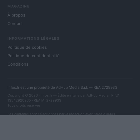
MAGAZINE
À propos
Contact
INFORMATIONS LÉGALES
Politique de cookies
Politique de confidentialité
Conditions
Infos.fr est une propriété de AdHub Media S.r.l. — REA 2729933
Copyright © 2026 · Infos.fr — Édité en Italie par
AdHub Media
· P.IVA
13542920965 · REA MI 2729933
Tous droits réservés
Les contenus sont sélectionnés par la rédaction avec l'aide d'outils
numériques et réalisés en collaboration avec des auteurs indépendants.