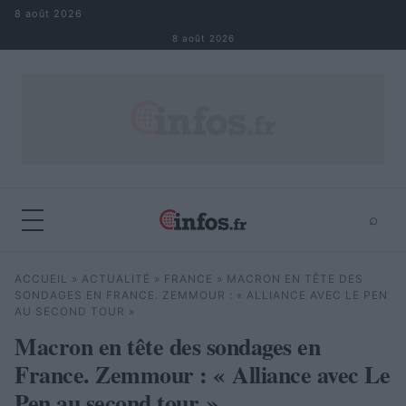
Aller au contenu
8 août 2026
8 août 2026
⌕
×
⌕
ACCUEIL
»
ACTUALITÉ
»
FRANCE
»
MACRON EN TÊTE DES
Rechercher
SONDAGES EN FRANCE. ZEMMOUR : « ALLIANCE AVEC LE PEN
AU SECOND TOUR »
Macron en tête des sondages en
France. Zemmour : « Alliance avec Le
Pen au second tour »