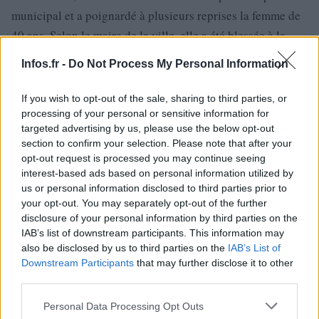
municipal et a poignardé à plusieurs reprises la femme de
40 ans. Selon le maire de la ville, elle a été blessée à la
jambe, au bras et à la main. Le suspect a été arrêté après un
Infos.fr -
Do Not Process My Personal Information
échange d’armes à feu par le Groupe d’intervention de la
gendarmerie nationale (GIGN). Le suspect, arrêté après
If you wish to opt-out of the sale, sharing to third parties, or
l’intervention du GIGN, est décédé.
processing of your personal or sensitive information for
targeted advertising by us, please use the below opt-out
section to confirm your selection. Please note that after your
Deux gendarmes ont été blessés lors de l’arrestation. Le
opt-out request is processed you may continue seeing
ministre de l’Intérieur Gérald Darmanin s’est rendu sur
interest-based ads based on personal information utilized by
place.
us or personal information disclosed to third parties prior to
your opt-out. You may separately opt-out of the further
disclosure of your personal information by third parties on the
IAB’s list of downstream participants. This information may
also be disclosed by us to third parties on the
IAB’s List of
AUTEUR
Julien Durand
Downstream Participants
that may further disclose it to other
third parties.
Please note that this website/app uses one or more Google
Personal Data Processing Opt Outs
services and may gather and store information including but