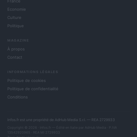
France
Economie
Culture
Politique
MAGAZINE
À propos
Contact
INFORMATIONS LÉGALES
Politique de cookies
Politique de confidentialité
Conditions
Infos.fr est une propriété de AdHub Media S.r.l. — REA 2729933
Copyright © 2026 · Infos.fr — Édité en Italie par
AdHub Media
· P.IVA
13542920965 · REA MI 2729933