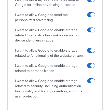
Google for online advertising purposes.
FRANCE
I want to allow Google to send me
personalized advertising.
I want to allow Google to enable storage
related to analytics like cookies on web or
device identifiers in apps.
I want to allow Google to enable storage
related to functionality of the website or app.
I want to allow Google to enable storage
Une avancée majeure au Sénat : un compromis sur la
related to personalization.
régularisation des travailleurs sans papiers
Infos Rédaction · 9 Nov 2023
I want to allow Google to enable storage
related to security, including authentication
FRANCE
functionality and fraud prevention, and other
user protection.