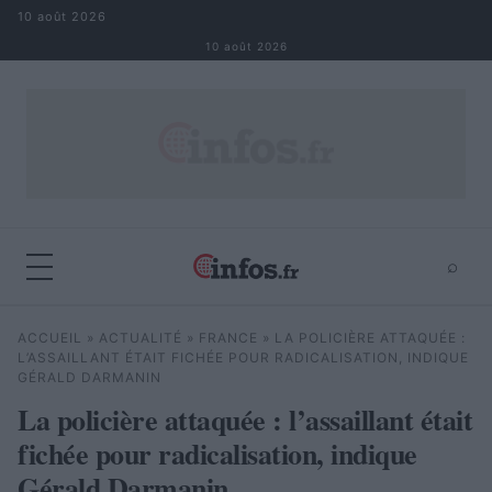
Aller au contenu
10 août 2026
10 août 2026
⌕
×
⌕
ACCUEIL
»
ACTUALITÉ
»
FRANCE
»
LA POLICIÈRE ATTAQUÉE :
Rechercher
L’ASSAILLANT ÉTAIT FICHÉE POUR RADICALISATION, INDIQUE
GÉRALD DARMANIN
La policière attaquée : l’assaillant était
fichée pour radicalisation, indique
Gérald Darmanin