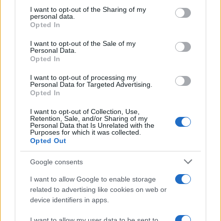
not limited to your visit or usage behaviour. You may click to
I want to opt-out of the Sharing of my
personal data.
grant or deny consent to Google and its third-party tags to
Opted In
use your data for below specified purposes in below Google
consent section.
I want to opt-out of the Sale of my
Personal Data.
Opted In
I want to opt-out of processing my
Personal Data for Targeted Advertising.
Opted In
I want to opt-out of Collection, Use,
Retention, Sale, and/or Sharing of my
Personal Data that Is Unrelated with the
Purposes for which it was collected.
Opted Out
Google consents
I want to allow Google to enable storage
related to advertising like cookies on web or
device identifiers in apps.
À lire aussi
I want to allow my user data to be sent to