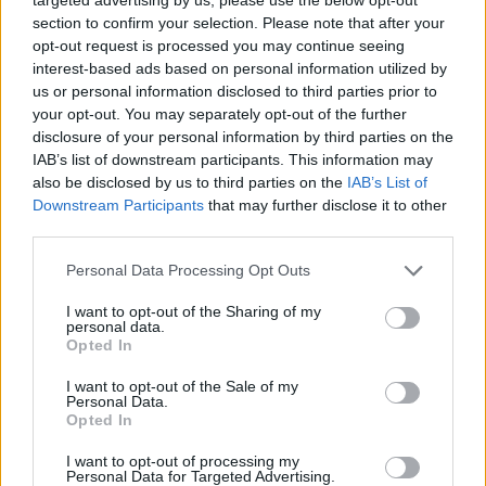
jusque-là par le parti de l’opposition.
« Nous ne sommes
section to confirm your selection. Please note that after your
plus très loin d’atteindre maintenant les sept millions
opt-out request is processed you may continue seeing
interest-based ads based on personal information utilized by
d’euros »
, confie le chef de la droite, précisant malgré tout
us or personal information disclosed to third parties prior to
être encore
« loin du compte. »
your opt-out. You may separately opt-out of the further
disclosure of your personal information by third parties on the
Début juillet, le Conseil constitutionnel avait rejeté les
IAB’s list of downstream participants. This information may
also be disclosed by us to third parties on the
IAB’s List of
comptes de la campagne présidentielle 2012 de Nicolas
Downstream Participants
that may further disclose it to other
Sarkozy. En parallèle, il a confirmé l’arrivée de
« près de
third parties.
40 000 adhérents supplémentaires »
, un chiffre qui selon
Please note that this website/app uses one or more Google
Personal Data Processing Opt Outs
lui
« montre que l’UMP va de mieux en mieux, parce
services and may gather and store information including but
qu’elle incarne un chemin d’alternance pour les
not limited to your visit or usage behaviour. You may click to
I want to opt-out of the Sharing of my
personal data.
grant or deny consent to Google and its third-party tags to
Français. »
Opted In
use your data for below specified purposes in below Google
consent section.
I want to opt-out of the Sale of my
Personal Data.
Opted In
AUTEUR
I want to opt-out of processing my
Personal Data for Targeted Advertising.