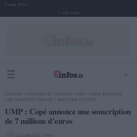
Aller au contenu
7 août 2026
7 août 2026
⌕
×
⌕
ACCUEIL
»
ACTUALITÉ
»
FRANCE
»
UMP : COPÉ ANNONCE
Rechercher
UNE SOUSCRIPTION DE 7 MILLIONS D’EUROS
UMP : Copé annonce une souscription
de 7 millions d’euros
·
22 juillet 2013
· 1 min