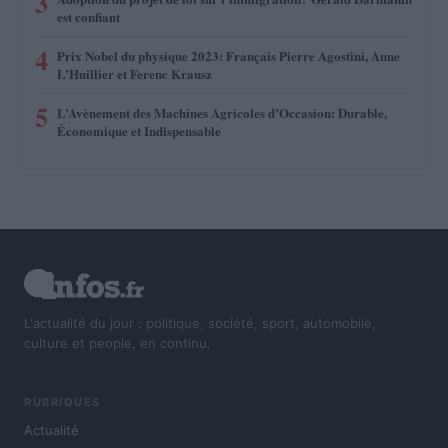
3
est confiant
4
Prix Nobel du physique 2023: Français Pierre Agostini, Anne
L’Huillier et Ferenc Krausz
5
L’Avènement des Machines Agricoles d’Occasion: Durable,
Économique et Indispensable
L'actualité du jour : politique, société, sport, automobile,
culture et people, en continu.
RUBRIQUES
Actualité