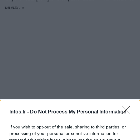
mieux. »
Infos.fr -
Do Not Process My Personal Information
Interrogé lundi matin sur Europe 1, le président de l’UMP
If you wish to opt-out of the sale, sharing to third parties, or
processing of your personal or sensitive information for
Jean-François Copé a fait le point sur les fonds récoltés
targeted advertising by us, please use the below opt-out