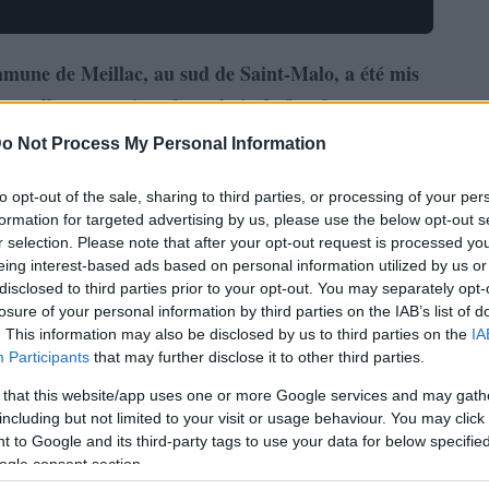
mmune de Meillac, au sud de Saint-Malo, a été mis
xuelles sur trois enfants âgés de 8 et 9 ans.
o Not Process My Personal Information
to opt-out of the sale, sharing to third parties, or processing of your per
formation for targeted advertising by us, please use the below opt-out s
r selection. Please note that after your opt-out request is processed y
eing interest-based ads based on personal information utilized by us or
disclosed to third parties prior to your opt-out. You may separately opt-
losure of your personal information by third parties on the IAB’s list of
. This information may also be disclosed by us to third parties on the
IA
Participants
that may further disclose it to other third parties.
 that this website/app uses one or more Google services and may gath
including but not limited to your visit or usage behaviour. You may click 
 to Google and its third-party tags to use your data for below specifi
ogle consent section.