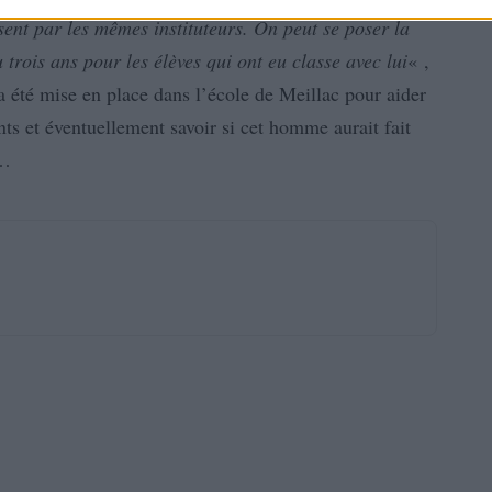
sent par les mêmes instituteurs. On peut se poser la
 trois ans pour les élèves qui ont eu classe avec lui
« ,
a été mise en place dans l’école de Meillac pour aider
ants et éventuellement savoir si cet homme aurait fait
s…