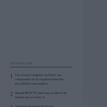
LES PLUS LUS
1
Une avancée majeure au Sénat : un
compromis sur la régularisation des
travailleurs sans papiers
2
Quand BFM TV interroge en direct un
témoin qui n’a rien vu
Adoption du projet de loi sur