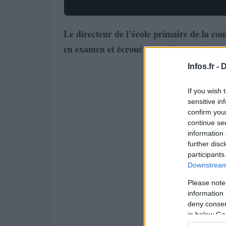
Le directeur de l’école primaire de la co
en examen et écroué pour des agressions se
Infos.fr -
D
If you wish 
sensitive in
confirm you
continue se
information 
further disc
participants
Downstream 
Please note
information 
deny consent
in below Go