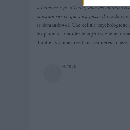
«
Dans ce type d’école, tous les enfants pas
question sur ce qui s’est passé il y a deux ou
se demande-t-il. Une cellule psychologique 
les parents a aborder le sujet avec leurs enf
d’autres victimes ces trois dernières année
AUTEUR