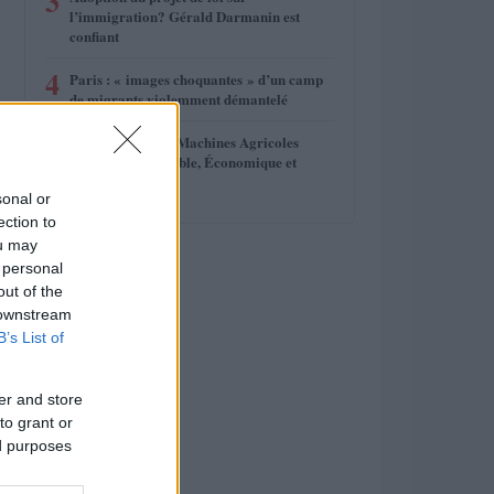
3
l’immigration? Gérald Darmanin est
confiant
4
Paris : « images choquantes » d’un camp
de migrants violemment démantelé
5
L’Avènement des Machines Agricoles
d’Occasion: Durable, Économique et
Indispensable
sonal or
ection to
ou may
 personal
out of the
 downstream
B’s List of
er and store
to grant or
ed purposes