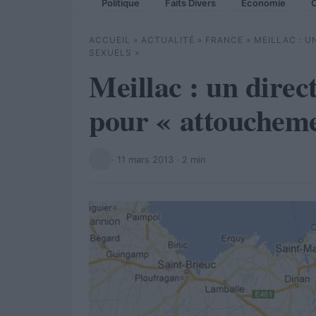
Politique
Faits Divers
Economie
C
ACCUEIL
»
ACTUALITÉ
»
FRANCE
»
MEILLAC : 
SEXUELS »
Meillac : un direc
pour « attoucheme
·
11 mars 2013
· 2 min