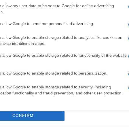
. «
Il avait un très bon contact avec les enfants, et c’est
o allow my user data to be sent to Google for online advertising
s
« , précise Eric Goron.
s.
to allow Google to send me personalized advertising.
o allow Google to enable storage related to analytics like cookies on
evice identifiers in apps.
o allow Google to enable storage related to functionality of the website
o allow Google to enable storage related to personalization.
o allow Google to enable storage related to security, including
cation functionality and fraud prevention, and other user protection.
CONFIRM