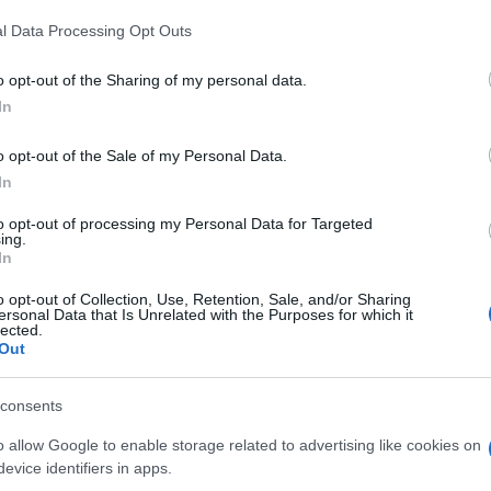
l Data Processing Opt Outs
o opt-out of the Sharing of my personal data.
seignant de 29 ans, célibataire, sont scolarisées dans
In
e autre dans un établissement scolaire où il exerçait
carcéré samedi à Saint-Malo suite à l’ouverture d’une
o opt-out of the Sale of my Personal Data.
In
 sexuelles sur mineurs de moins de 15 ans par une
lieu ces deux dernières années dans cette école où il
to opt-out of processing my Personal Data for Targeted
ing.
une partie des faits qui lui sont reprochés.
In
o opt-out of Collection, Use, Retention, Sale, and/or Sharing
autres enfants victimes ou non
« , a indiqué le
ersonal Data that Is Unrelated with the Purposes for which it
lected.
e «
pour l’heure, on n’a pas d’éléments indiquant qu’il
Out
consents
atin. «
Je suis horrifié d’apprendre ça
« , a déclaré Eric
o allow Google to enable storage related to advertising like cookies on
 cette école, au micro d’Europe 1. «
Il a trahi la
evice identifiers in apps.