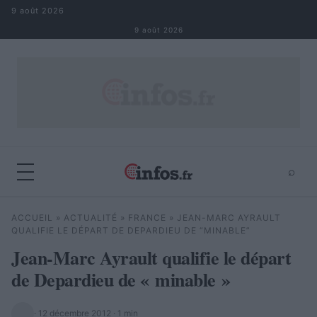
Aller au contenu
9 août 2026
9 août 2026
⌕
×
⌕
ACCUEIL
»
ACTUALITÉ
»
FRANCE
»
JEAN-MARC AYRAULT
Rechercher
QUALIFIE LE DÉPART DE DEPARDIEU DE “MINABLE”
Jean-Marc Ayrault qualifie le départ
de Depardieu de « minable »
·
12 décembre 2012
· 1 min