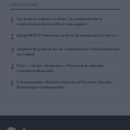
LES PLUS LUS
1
Une avancée majeure au Sénat : un compromis sur la
régularisation des travailleurs sans papiers
2
Quand BFM TV interroge en direct un témoin qui n’a rien vu
3
Adoption du projet de loi sur l’immigration? Gérald Darmanin
est confiant
4
Paris : « images choquantes » d’un camp de migrants
violemment démantelé
5
L’Avènement des Machines Agricoles d’Occasion: Durable,
Économique et Indispensable