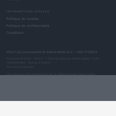
INFORMATIONS LÉGALES
Politique de cookies
Politique de confidentialité
Conditions
Infos.fr est une propriété de AdHub Media S.r.l. — REA 2729933
Copyright © 2026 · Infos.fr — Édité en Italie par
AdHub Media
· P.IVA
13542920965 · REA MI 2729933
Tous droits réservés
Les contenus sont sélectionnés par la rédaction avec l'aide d'outils
numériques et réalisés en collaboration avec des auteurs indépendants.