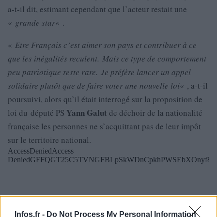
a-t-il dit, estimant cependant que l’acteur restait une
«
grande star
« .
«
Etre Français c’est aimer son pays et contribuer à ce
que les inégalités reculent. Mais ce type de comportement
peu patriotique reste rare. Je préfère lancer un appel
solidaire plutôt que de faire voter une nouvelle loi
« , a-t-il
poursuivi, alors qu’il était interrogé sur la proposition de
Yann Galut
loi du député PS
de déchoir de la nationalité
française les personnes ne s’acquittant pas de leur impôt
sur le territoire national.
Infos.fr -
Do Not Process My Personal Information