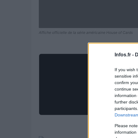
Affiche officielle de la série américaine House of Cards
Infos.fr -
D
If you wish 
sensitive in
confirm you
continue se
information 
further disc
participants
Downstream 
La plateforme 
Please note
information 
troisième saiso