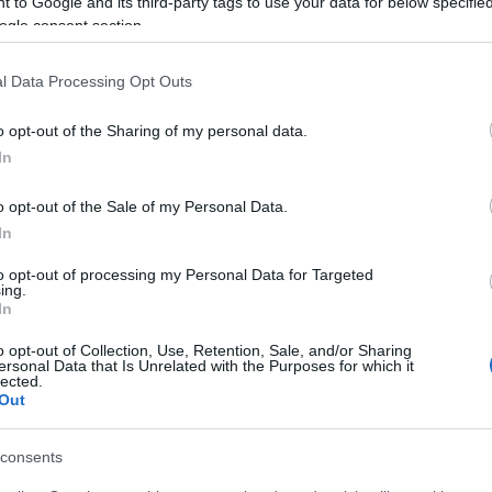
 to Google and its third-party tags to use your data for below specifi
ogle consent section.
l Data Processing Opt Outs
o opt-out of the Sharing of my personal data.
In
o opt-out of the Sale of my Personal Data.
In
to opt-out of processing my Personal Data for Targeted
ing.
In
o opt-out of Collection, Use, Retention, Sale, and/or Sharing
ersonal Data that Is Unrelated with the Purposes for which it
lected.
Out
consents
ec l’acteur Kevin Spacey, a annoncé avoir commandé une