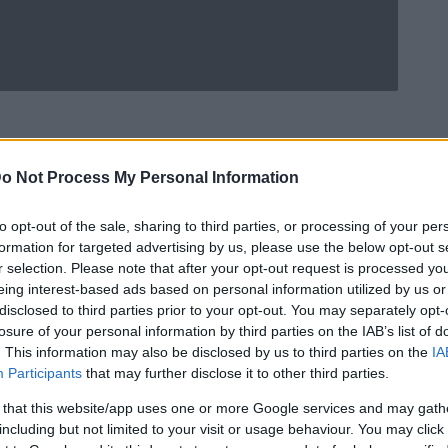
o Not Process My Personal Information
to opt-out of the sale, sharing to third parties, or processing of your per
formation for targeted advertising by us, please use the below opt-out s
r selection. Please note that after your opt-out request is processed y
eing interest-based ads based on personal information utilized by us or
disclosed to third parties prior to your opt-out. You may separately opt-
losure of your personal information by third parties on the IAB’s list of
. This information may also be disclosed by us to third parties on the
IA
Participants
that may further disclose it to other third parties.
américaine Netflix a annoncé avoir commander une
 that this website/app uses one or more Google services and may gath
including but not limited to your visit or usage behaviour. You may click 
n de la série
.
House of Cards