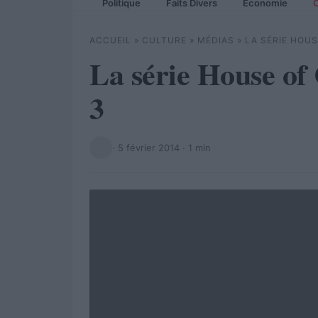
Politique
Faits Divers
Economie
C
ACCUEIL
»
CULTURE
»
MÉDIAS
»
LA SÉRIE HOU
La série House of
3
·
5 février 2014
· 1 min