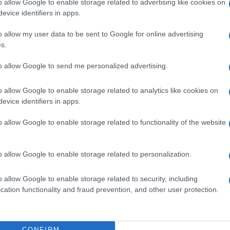
o allow Google to enable storage related to advertising like cookies on
ison 2 n’a toujours pas été diffusée par l’opérateur
evice identifiers in apps.
o allow my user data to be sent to Google for online advertising
ne américain
The Hollywood Reporter
, qui précise que
s.
nt.
to allow Google to send me personalized advertising.
a ainsi déclaré :
« Je pense que si vous regardez la
o allow Google to enable storage related to analytics like cookies on
evice identifiers in apps.
ne saison 3 naturelle et on pourrait même aller bien au-
o allow Google to enable storage related to functionality of the website
o allow Google to enable storage related to personalization.
o allow Google to enable storage related to security, including
cation functionality and fraud prevention, and other user protection.
CONFIRM