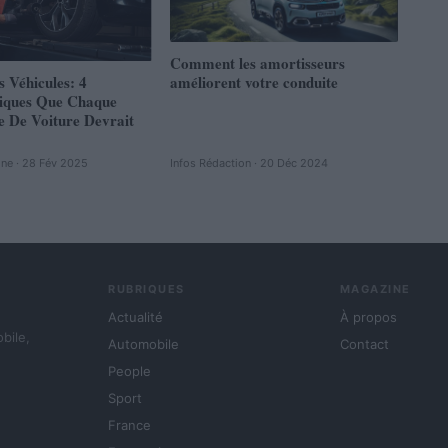
Comment les amortisseurs
s Véhicules: 4
améliorent votre conduite
tiques Que Chaque
e De Voiture Devrait
ine · 28 Fév 2025
Infos Rédaction · 20 Déc 2024
RUBRIQUES
MAGAZINE
Actualité
À propos
obile,
Automobile
Contact
People
Sport
France