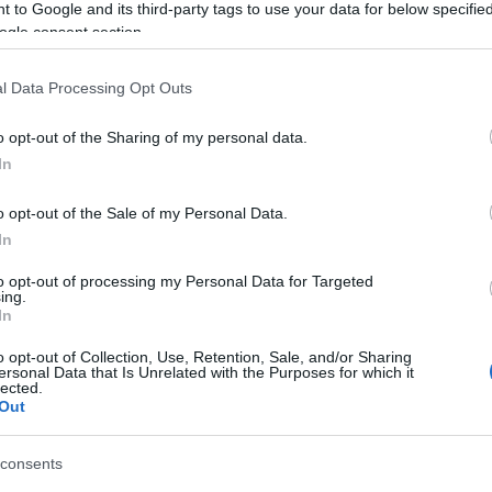
 to Google and its third-party tags to use your data for below specifi
ogle consent section.
l Data Processing Opt Outs
o opt-out of the Sharing of my personal data.
In
sir un de ces coloris inédits avec une majoration de
o opt-out of the Sale of my Personal Data.
(sauf les coloris Argento Vivo et Oro Puro, pour
In
ros, ces tons étant réalisées par une technique de
to opt-out of processing my Personal Data for Targeted
ing.
In
: pour ceux qui sont déjà les heureux propriétaires
Monster
Art
le “kit
”, un accessoire génial se
o opt-out of Collection, Use, Retention, Sale, and/or Sharing
ersonal Data that Is Unrelated with the Purposes for which it
lected.
 bulle de carénage et couvre-selle pour tous les
Out
consents
 facile selon Ducati (à conditions d’avoir un peu de