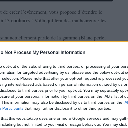
t de créer l’évènement, vous propose d’étendre le
couleurs
à 13
! Voilà qui fera des malheureux : les
isant actuellement partie de la gamme (Blanc perle,
Monster
 10 nouvelles nuances pour le
696, allant de
o Not Process My Personal Information
lla Glamour et Oro Puro.
to opt-out of the sale, sharing to third parties, or processing of your per
formation for targeted advertising by us, please use the below opt-out s
r selection. Please note that after your opt-out request is processed y
eing interest-based ads based on personal information utilized by us or
disclosed to third parties prior to your opt-out. You may separately opt-
losure of your personal information by third parties on the IAB’s list of
. This information may also be disclosed by us to third parties on the
IA
Participants
that may further disclose it to other third parties.
 that this website/app uses one or more Google services and may gath
including but not limited to your visit or usage behaviour. You may click 