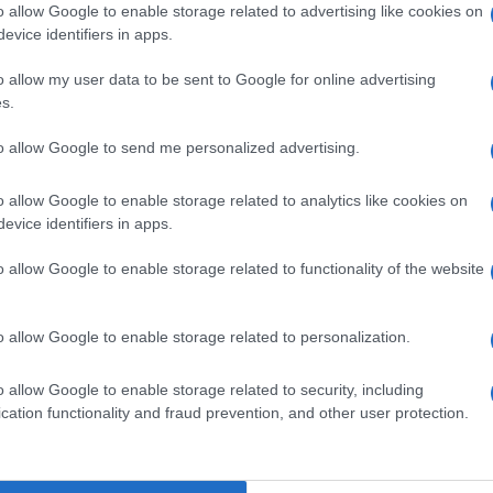
o allow Google to enable storage related to advertising like cookies on
Monster
ur métamorphoser son
696.
evice identifiers in apps.
Monster
’un “
696+”, en payant une majoration de 100
o allow my user data to be sent to Google for online advertising
un prix final de 8 390€, vous pouvez choisir un des
s.
nto Vivo et Oro Puro pour lesquels la majoration
to allow Google to send me personalized advertising.
300€ de base.
Monster
Art
eter le “kit
” comme accessoire (se
o allow Google to enable storage related to analytics like cookies on
 bulle de carénage et couvre-selle) au prix de 499
evice identifiers in apps.
ivo et Oro Puro) pour changer de couleur à son
o allow Google to enable storage related to functionality of the website
o allow Google to enable storage related to personalization.
o allow Google to enable storage related to security, including
cation functionality and fraud prevention, and other user protection.