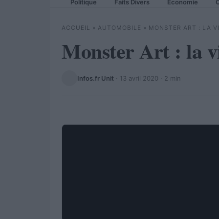
Politique
Faits Divers
Economie
C
ACCUEIL
»
AUTOMOBILE
»
MONSTER ART : LA V
Monster Art : la v
Infos.fr Unit
·
13 avril 2020
· 2 min