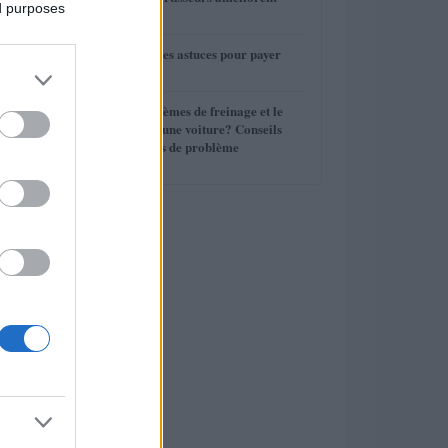
3
ed purposes
votre conduite
4
Assurance auto : les astuces pour payer
moins cher
5
Quels sont les systèmes de freinage et le
liquide de frein d’une voiture? Conseils
d’entretien, Signes de problème