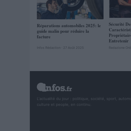
Sécurité De
Réparations automobiles 2025: le
Caractéris
guide malin pour réduire la
Propriétair
facture
Entretenir
Infos Rédaction · 27 Août 2025
Redazione Onl
L'actualité du jour : politique, société, sport, autom
culture et people, en continu.