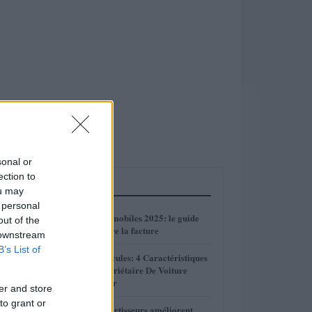
sonal or
ection to
LES PLUS LUS
ou may
 personal
1
Réparations automobiles 2025: le guide
out of the
malin pour réduire la facture
 downstream
B’s List of
2
Sécurité Des Véhicules: 4 Caractéristiques
Que Chaque Propriétaire De Voiture
Devrait Entretenir
er and store
to grant or
Comment les amortisseurs améliorent