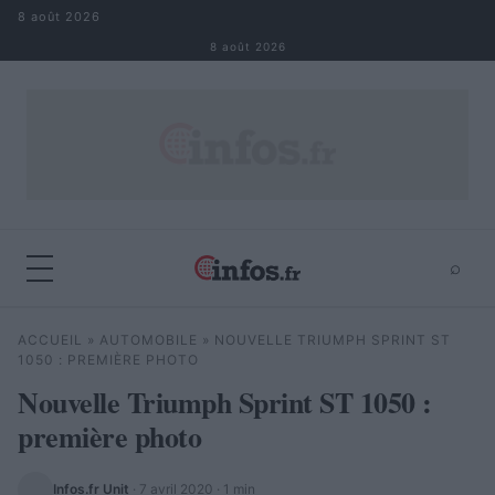
Aller au contenu
8 août 2026
8 août 2026
⌕
×
⌕
ACCUEIL
»
AUTOMOBILE
»
NOUVELLE TRIUMPH SPRINT ST
Rechercher
1050 : PREMIÈRE PHOTO
Nouvelle Triumph Sprint ST 1050 :
première photo
Infos.fr Unit
·
7 avril 2020
· 1 min