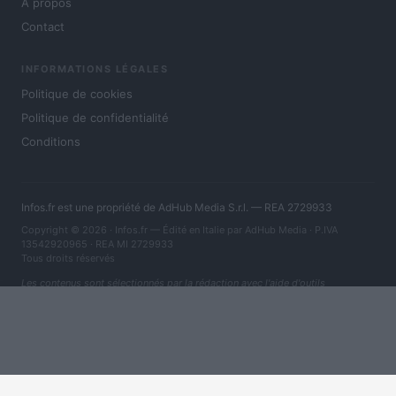
À propos
Contact
INFORMATIONS LÉGALES
Politique de cookies
Politique de confidentialité
Conditions
Infos.fr est une propriété de AdHub Media S.r.l. — REA 2729933
Copyright © 2026 · Infos.fr — Édité en Italie par
AdHub Media
· P.IVA
13542920965 · REA MI 2729933
Tous droits réservés
Les contenus sont sélectionnés par la rédaction avec l'aide d'outils
numériques et réalisés en collaboration avec des auteurs indépendants.