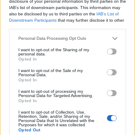
disclosure of your personal information by third parties on the
IAB’s list of downstream participants. This information may
also be disclosed by us to third parties on the
IAB’s List of
Downstream Participants
that may further disclose it to other
third parties.
Please note that this website/app uses one or more Google
Personal Data Processing Opt Outs
services and may gather and store information including but
not limited to your visit or usage behaviour. You may click to
I want to opt-out of the Sharing of my
personal data.
grant or deny consent to Google and its third-party tags to
Opted In
use your data for below specified purposes in below Google
consent section.
I want to opt-out of the Sale of my
Personal Data.
Opted In
I want to opt-out of processing my
Personal Data for Targeted Advertising.
Opted In
I want to opt-out of Collection, Use,
Retention, Sale, and/or Sharing of my
Personal Data that Is Unrelated with the
Purposes for which it was collected.
À lire aussi
Opted Out