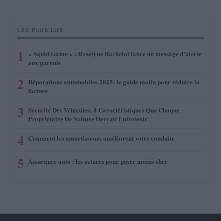
LES PLUS LUS
1
« Squid Game » : Roselyne Bachelot lance un message d’alerte
aux parents
2
Réparations automobiles 2025: le guide malin pour réduire la
facture
3
Sécurité Des Véhicules: 4 Caractéristiques Que Chaque
Propriétaire De Voiture Devrait Entretenir
4
Comment les amortisseurs améliorent votre conduite
5
Assurance auto : les astuces pour payer moins cher