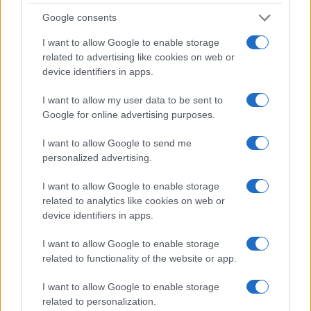
Google consents
AUTOMOBILE
I want to allow Google to enable storage
related to advertising like cookies on web or
device identifiers in apps.
I want to allow my user data to be sent to
Google for online advertising purposes.
I want to allow Google to send me
personalized advertising.
Réparations automobiles 2025: le guide malin pour réduire la
I want to allow Google to enable storage
facture
related to analytics like cookies on web or
device identifiers in apps.
Infos Rédaction · 27 Août 2025
I want to allow Google to enable storage
AUTOMOBILE
related to functionality of the website or app.
I want to allow Google to enable storage
related to personalization.