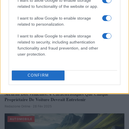
I want to allow Google to enable storage
Réparations automobiles 2025: le guide malin pour réduire la
related to functionality of the website or app.
facture
Infos Rédaction · 27 Août 2025
I want to allow Google to enable storage
related to personalization.
AUTOMOBILE
I want to allow Google to enable storage
related to security, including authentication
functionality and fraud prevention, and other
user protection.
CONFIRM
Sécurité Des Véhicules: 4 Caractéristiques Que Chaque
Propriétaire De Voiture Devrait Entretenir
Redazione Online · 28 Fév 2025
AUTOMOBILE