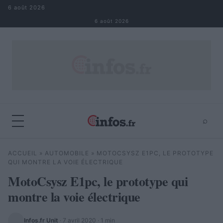
Aller au contenu
6 août 2026
6 août 2026
⌕
×
⌕
ACCUEIL
»
AUTOMOBILE
»
MOTOCSYSZ E1PC, LE PROTOTYPE
Rechercher
QUI MONTRE LA VOIE ÉLECTRIQUE
MotoCsysz E1pc, le prototype qui
montre la voie électrique
Infos.fr Unit
·
7 avril 2020
· 1 min