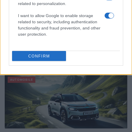
related to personalization.
I want to allow Google to enable storage
related to security, including authentication
functionality and fraud prevention, and other
user protection.
Sécurité Des Véhicules: 4 Caractéristiques Que Chaque
CONFIRM
Propriétaire De Voiture Devrait Entretenir
Redazione Online · 28 Fév 2025
AUTOMOBILE