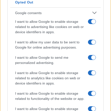
Opted Out
À lire aussi
Google consents
I want to allow Google to enable storage
AUTOMOBILE
related to advertising like cookies on web or
device identifiers in apps.
I want to allow my user data to be sent to
Google for online advertising purposes.
I want to allow Google to send me
personalized advertising.
I want to allow Google to enable storage
related to analytics like cookies on web or
Réparations automobiles 2025: le guide malin pour réduire la
device identifiers in apps.
facture
Infos Rédaction · 27 Août 2025
I want to allow Google to enable storage
related to functionality of the website or app.
AUTOMOBILE
I want to allow Google to enable storage