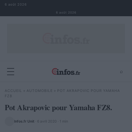
Aller au contenu
6 août 2026
6 août 2026
⌕
×
⌕
ACCUEIL
»
AUTOMOBILE
»
POT AKRAPOVIC POUR YAMAHA
Rechercher
FZ8
Pot Akrapovic pour Yamaha FZ8.
Infos.fr Unit
·
6 avril 2020
· 1 min