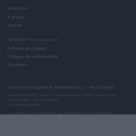
MAGAZINE
À propos
Contact
INFORMATIONS LÉGALES
Politique de cookies
Politique de confidentialité
Conditions
Infos.fr est une propriété de AdHub Media S.r.l. — REA 2729933
Copyright © 2026 · Infos.fr — Édité en Italie par
AdHub Media
· P.IVA
13542920965 · REA MI 2729933
Tous droits réservés
Les contenus sont sélectionnés par la rédaction avec l'aide d'outils
numériques et réalisés en collaboration avec des auteurs indépendants.