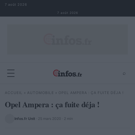
Aller au contenu
7 août 2026
7 août 2026
⌕
×
⌕
ACCUEIL
»
AUTOMOBILE
»
OPEL AMPERA : ÇA FUITE DÉJA !
Rechercher
Opel Ampera : ça fuite déja !
Infos.fr Unit
·
25 mars 2020
· 2 min