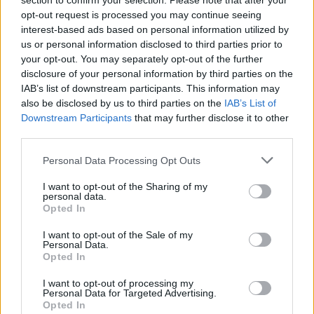
section to confirm your selection. Please note that after your
opt-out request is processed you may continue seeing
interest-based ads based on personal information utilized by
us or personal information disclosed to third parties prior to
your opt-out. You may separately opt-out of the further
AUTEUR
disclosure of your personal information by third parties on the
Infos.fr Unit
IAB’s list of downstream participants. This information may
also be disclosed by us to third parties on the
IAB’s List of
Downstream Participants
that may further disclose it to other
third parties.
Please note that this website/app uses one or more Google
Personal Data Processing Opt Outs
services and may gather and store information including but
not limited to your visit or usage behaviour. You may click to
I want to opt-out of the Sharing of my
personal data.
grant or deny consent to Google and its third-party tags to
Opted In
use your data for below specified purposes in below Google
consent section.
I want to opt-out of the Sale of my
Personal Data.
Opted In
I want to opt-out of processing my
Personal Data for Targeted Advertising.
Opted In