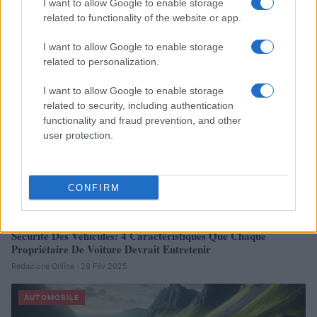
I want to allow Google to enable storage
Réparations automobiles 2025: le guide malin pour réduire la
related to functionality of the website or app.
facture
I want to allow Google to enable storage
Infos Rédaction · 27 Août 2025
related to personalization.
AUTOMOBILE
I want to allow Google to enable storage
related to security, including authentication
functionality and fraud prevention, and other
user protection.
CONFIRM
Sécurité Des Véhicules: 4 Caractéristiques Que Chaque
Propriétaire De Voiture Devrait Entretenir
Redazione Online · 28 Fév 2025
AUTOMOBILE