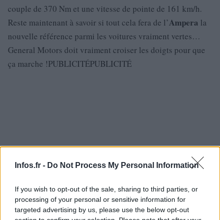
couple de 370 Nm et une vitesse de pointe de 161 km/h.
Ampera
Reste maintenant à savoir si tout cela fera de l’
la
nouvelle référence parmi les voitures vraiment vertes…
General Motors doit vraiment croiser les doigts pour que
ça marche !PUBLICITÉPUBLICITÉ
Infos.fr -
Do Not Process My Personal Information
If you wish to opt-out of the sale, sharing to third parties, or
processing of your personal or sensitive information for
targeted advertising by us, please use the below opt-out