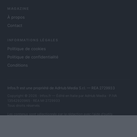
MAGAZINE
À propos
Contact
INFORMATIONS LÉGALES
Politique de cookies
Politique de confidentialité
Conditions
Infos.fr est une propriété de AdHub Media S.r.l. — REA 2729933
Copyright © 2026 · Infos.fr — Édité en Italie par
AdHub Media
· P.IVA
13542920965 · REA MI 2729933
Tous droits réservés
Les contenus sont sélectionnés par la rédaction avec l'aide d'outils
numériques et réalisés en collaboration avec des auteurs indépendants.