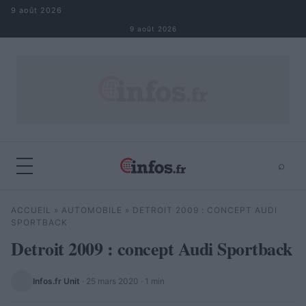
Aller au contenu
9 août 2026
9 août 2026
⌕
×
⌕
ACCUEIL
»
AUTOMOBILE
»
DETROIT 2009 : CONCEPT AUDI
Rechercher
SPORTBACK
Detroit 2009 : concept Audi Sportback
Infos.fr Unit
·
25 mars 2020
· 1 min