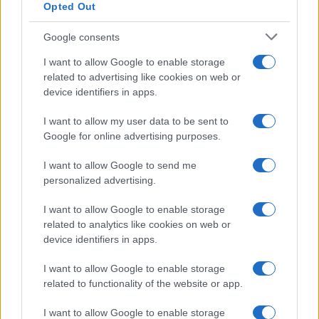
Opted Out
À lire aussi
Google consents
I want to allow Google to enable storage
AUTOMOBILE
related to advertising like cookies on web or
device identifiers in apps.
I want to allow my user data to be sent to
Google for online advertising purposes.
I want to allow Google to send me
personalized advertising.
I want to allow Google to enable storage
related to analytics like cookies on web or
Réparations automobiles 2025: le guide malin pour réduire la
device identifiers in apps.
facture
Infos Rédaction · 27 Août 2025
I want to allow Google to enable storage
related to functionality of the website or app.
AUTOMOBILE
I want to allow Google to enable storage