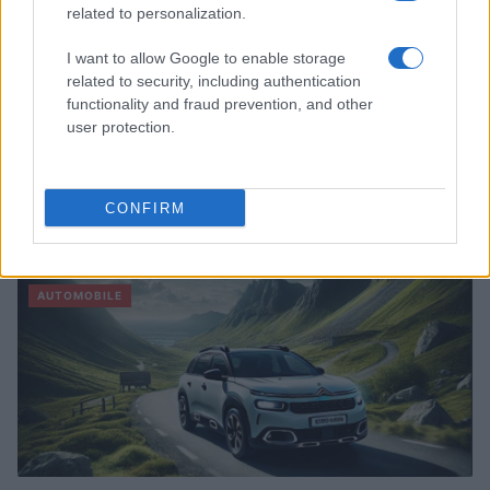
related to personalization.
I want to allow Google to enable storage
related to security, including authentication
functionality and fraud prevention, and other
user protection.
Sécurité Des Véhicules: 4 Caractéristiques Que Chaque
CONFIRM
Propriétaire De Voiture Devrait Entretenir
Redazione Online · 28 Fév 2025
AUTOMOBILE