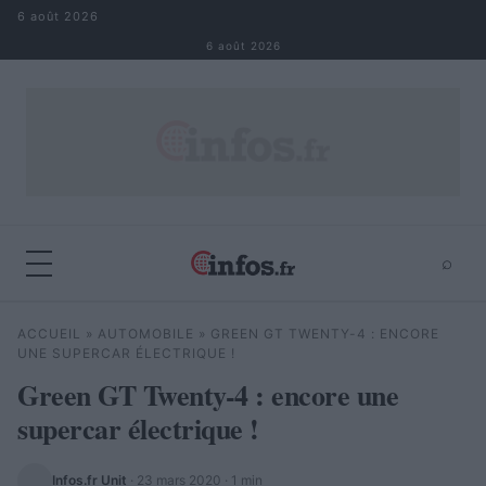
Aller au contenu
6 août 2026
6 août 2026
⌕
×
⌕
ACCUEIL
»
AUTOMOBILE
»
GREEN GT TWENTY-4 : ENCORE
Rechercher
UNE SUPERCAR ÉLECTRIQUE !
Green GT Twenty-4 : encore une
supercar électrique !
Infos.fr Unit
·
23 mars 2020
· 1 min