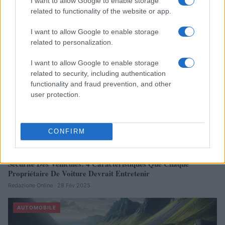
I want to allow Google to enable storage
Réparations automobiles 2025: le guide malin pour réduire la
related to functionality of the website or app.
facture
Infos Rédaction · 27 Août 2025
I want to allow Google to enable storage
related to personalization.
AUTOMOBILE
I want to allow Google to enable storage
related to security, including authentication
functionality and fraud prevention, and other
user protection.
CONFIRM
Sécurité Des Véhicules: 4 Caractéristiques Que Chaque
Propriétaire De Voiture Devrait Entretenir
Redazione Online · 28 Fév 2025
AUTOMOBILE