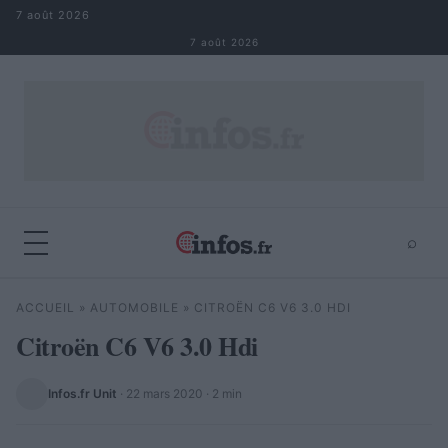
Aller au contenu
7 août 2026
7 août 2026
⌕
×
⌕
ACCUEIL
»
AUTOMOBILE
»
CITROËN C6 V6 3.0 HDI
Rechercher
Citroën C6 V6 3.0 Hdi
Infos.fr Unit
·
22 mars 2020
· 2 min