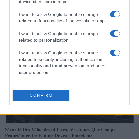
device identifiers in apps.
I want to allow Google to enable storage
related to functionality of the website or app.
Réparations automobiles 2025: le guide malin pour réduire la
I want to allow Google to enable storage
facture
related to personalization.
Infos Rédaction · 27 Août 2025
I want to allow Google to enable storage
related to security, including authentication
AUTOMOBILE
functionality and fraud prevention, and other
user protection.
CONFIRM
Sécurité Des Véhicules: 4 Caractéristiques Que Chaque
Propriétaire De Voiture Devrait Entretenir