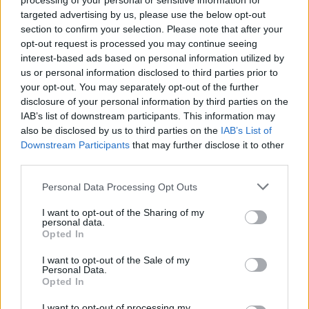
processing of your personal or sensitive information for
targeted advertising by us, please use the below opt-out
section to confirm your selection. Please note that after your
opt-out request is processed you may continue seeing
interest-based ads based on personal information utilized by
us or personal information disclosed to third parties prior to
your opt-out. You may separately opt-out of the further
disclosure of your personal information by third parties on the
IAB’s list of downstream participants. This information may
AUTEUR
also be disclosed by us to third parties on the
IAB’s List of
Infos.fr Unit
Downstream Participants
that may further disclose it to other
third parties.
Please note that this website/app uses one or more Google
Personal Data Processing Opt Outs
services and may gather and store information including but
not limited to your visit or usage behaviour. You may click to
I want to opt-out of the Sharing of my
personal data.
grant or deny consent to Google and its third-party tags to
Opted In
use your data for below specified purposes in below Google
consent section.
I want to opt-out of the Sale of my
Personal Data.
Opted In
I want to opt-out of processing my