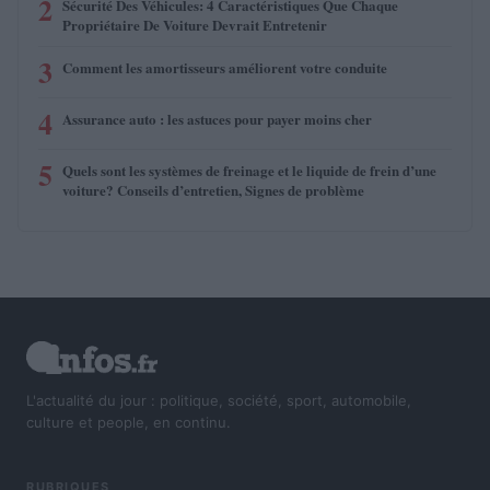
2
Sécurité Des Véhicules: 4 Caractéristiques Que Chaque
Propriétaire De Voiture Devrait Entretenir
3
Comment les amortisseurs améliorent votre conduite
4
Assurance auto : les astuces pour payer moins cher
5
Quels sont les systèmes de freinage et le liquide de frein d’une
voiture? Conseils d’entretien, Signes de problème
L'actualité du jour : politique, société, sport, automobile,
culture et people, en continu.
RUBRIQUES