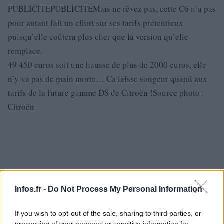
PUBLICITÉPUBLICITÉMais ne rêvez pas, cette C6 n’a pas
pour autant fait un effort sur ses tarifs prétentieux
puisqu’elle coûtera plus cher que la version qu’elle
remplace.
49 450 euros soit une hausse de plus de 2000 euros, elle
n’y va pas de main morte… Ca laisse songeur quand aux
tarifs de la future gamme DS de Citroën !Source photo :
Citroën
Infos.fr -
Do Not Process My Personal Information
If you wish to opt-out of the sale, sharing to third parties, or