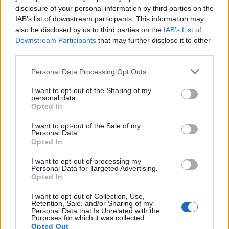
disclosure of your personal information by third parties on the
IAB’s list of downstream participants. This information may
also be disclosed by us to third parties on the
IAB’s List of
Downstream Participants
that may further disclose it to other
third parties.
Please note that this website/app uses one or more Google
Personal Data Processing Opt Outs
services and may gather and store information including but
not limited to your visit or usage behaviour. You may click to
I want to opt-out of the Sharing of my
personal data.
grant or deny consent to Google and its third-party tags to
Opted In
use your data for below specified purposes in below Google
consent section.
I want to opt-out of the Sale of my
Personal Data.
Opted In
I want to opt-out of processing my
Personal Data for Targeted Advertising.
Opted In
AUTEUR
I want to opt-out of Collection, Use,
Infos.fr Unit
Retention, Sale, and/or Sharing of my
Personal Data that Is Unrelated with the
Purposes for which it was collected.
Opted Out