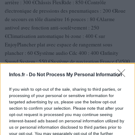
arrière : 300 €Châssis FlexRide : 850 €Contrôle
électronique de pressions des pneumatiques : 200 €Roue
de secours en tôle diamètre 16 pouces : 80 €Alarme
antivol avec fonction anti-soulèvement : 250
€Climatisation automatique bi-zone : 400 € sur
EnjoyPlancher plat avec espace de rangement sous
plancher : 60 €Système audio Cdc 400 : 400 €Infinity
Sound System : 550 €Système de navigation France Cd500
Navi : 700 €Système de navigation Europe Dvd800 Navi :
Infos.fr -
Do Not Process My Personal Information
900 €Interface audio Usb : 250 €Pré-équipement
BlueTooth : 350 €Peinture métallisée : 480
If you wish to opt-out of the sale, sharing to third parties, or
€Antibrouillards avant : 150 €Toit ouvrant électrique vitré
processing of your personal or sensitive information for
targeted advertising by us, please use the below opt-out
: 900 €Attelage démontable : 550 €Système FlexFix : 550
section to confirm your selection. Please note that after your
€Jantes alliage 17″ : 600 € sur EnjoyJantes alliage 18″ sur
opt-out request is processed you may continue seeing
Cosmo : 350 €Jantes alliage 19″ : 700 € sur Sport
interest-based ads based on personal information utilized by
us or personal information disclosed to third parties prior to
your opt-out. You may separately opt-out of the further