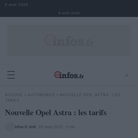
Aller au contenu
9 août 2026
9 août 2026
⌕
×
⌕
ACCUEIL
»
AUTOMOBILE
»
NOUVELLE OPEL ASTRA : LES
Rechercher
TARIFS
Nouvelle Opel Astra : les tarifs
Infos.fr Unit
·
20 mars 2020
· 3 min