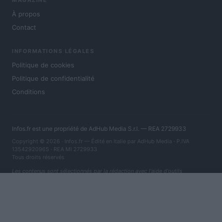
MAGAZINE
À propos
Contact
INFORMATIONS LÉGALES
Politique de cookies
Politique de confidentialité
Conditions
Infos.fr est une propriété de AdHub Media S.r.l. — REA 2729933
Copyright © 2026 · Infos.fr — Édité en Italie par
AdHub Media
· P.IVA
13542920965 · REA MI 2729933
Tous droits réservés
Les contenus sont sélectionnés par la rédaction avec l'aide d'outils
numériques et réalisés en collaboration avec des auteurs indépendants.