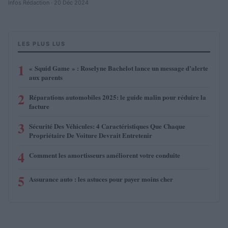
Infos Rédaction · 20 Déc 2024
LES PLUS LUS
1
« Squid Game » : Roselyne Bachelot lance un message d’alerte
aux parents
2
Réparations automobiles 2025: le guide malin pour réduire la
facture
3
Sécurité Des Véhicules: 4 Caractéristiques Que Chaque
Propriétaire De Voiture Devrait Entretenir
4
Comment les amortisseurs améliorent votre conduite
5
Assurance auto : les astuces pour payer moins cher