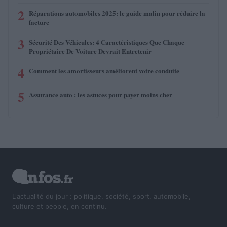
2
Réparations automobiles 2025: le guide malin pour réduire la
facture
3
Sécurité Des Véhicules: 4 Caractéristiques Que Chaque
Propriétaire De Voiture Devrait Entretenir
4
Comment les amortisseurs améliorent votre conduite
5
Assurance auto : les astuces pour payer moins cher
L'actualité du jour : politique, société, sport, automobile,
culture et people, en continu.