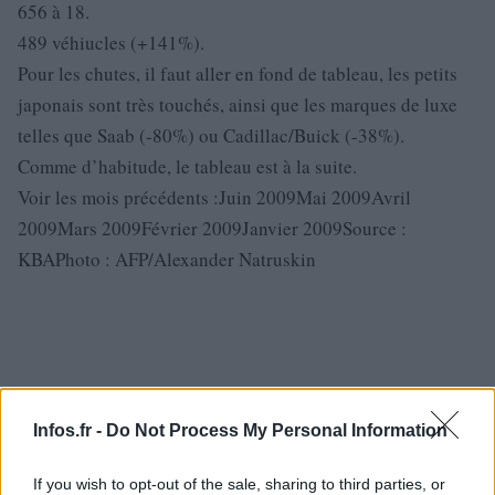
656 à 18.
489 véhiucles (+141%).
Pour les chutes, il faut aller en fond de tableau, les petits
japonais sont très touchés, ainsi que les marques de luxe
telles que Saab (-80%) ou Cadillac/Buick (-38%).
Comme d’habitude, le tableau est à la suite.
Voir les mois précédents :Juin 2009Mai 2009Avril
2009Mars 2009Février 2009Janvier 2009Source :
KBAPhoto : AFP/Alexander Natruskin
Infos.fr -
Do Not Process My Personal Information
If you wish to opt-out of the sale, sharing to third parties, or