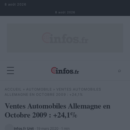
Aller au contenu
8 août 2026
8 août 2026
⌕
×
⌕
ACCUEIL
»
AUTOMOBILE
»
VENTES AUTOMOBILES
Rechercher
ALLEMAGNE EN OCTOBRE 2009 : +24,1%
Ventes Automobiles Allemagne en
Octobre 2009 : +24,1%
Infos.fr Unit
·
19 mars 2020
· 1 min