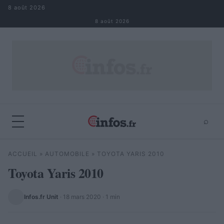
Aller au contenu
8 août 2026
8 août 2026
⌕
×
⌕
ACCUEIL
»
AUTOMOBILE
»
TOYOTA YARIS 2010
Rechercher
Toyota Yaris 2010
Infos.fr Unit
·
18 mars 2020
· 1 min