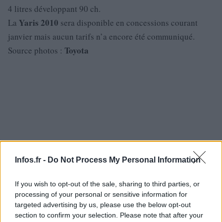
4 litres développant 90 ch.
Yaris
2010
La
sera disponible en concessions courant
janvier mais aucun tarifs n’a encore été communiqué.
Toyota
Source photos :
Infos.fr -
Do Not Process My Personal Information
If you wish to opt-out of the sale, sharing to third parties, or
processing of your personal or sensitive information for
targeted advertising by us, please use the below opt-out
section to confirm your selection. Please note that after your