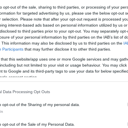
to opt-out of the sale, sharing to third parties, or processing of your per
Chrysler
 déniché la prochaine compacte
que l’on
formation for targeted advertising by us, please use the below opt-out s
r selection. Please note that after your opt-out request is processed y
rait se nommer Nassau).
eing interest-based ads based on personal information utilized by us or
a prend ici une calandre inspirée de la berline 200C EV
disclosed to third parties prior to your opt-out. You may separately opt-
losure of your personal information by third parties on the IAB’s list of
. This information may also be disclosed by us to third parties on the
IA
e peut très bien que ce ne soit le résultat de bonnes
Participants
that may further disclose it to other third parties.
 that this website/app uses one or more Google services and may gath
orie, la réalisation serait parfaite, la calandre
including but not limited to your visit or usage behaviour. You may click 
Chrysler
est
veau logo
bien présent, détail à ne pas
 to Google and its third-party tags to use your data for below specifi
ogle consent section.
Chrysler
impression, puisque le premier véhicule
doté
l Data Processing Opt Outs
est
ebadgée…elle
loin la grande Amérique.
o opt-out of the Sharing of my personal data.
ITÉ
In
o opt-out of the Sale of my Personal Data.