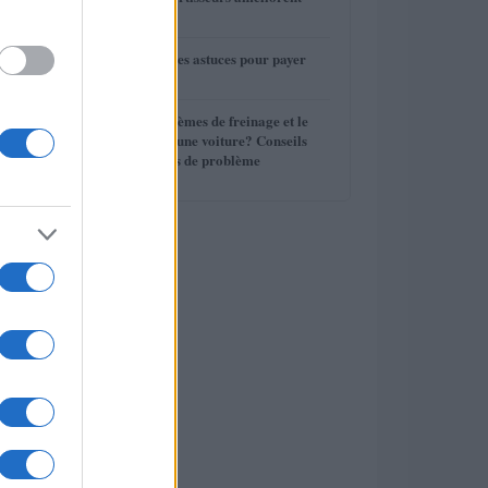
3
votre conduite
4
Assurance auto : les astuces pour payer
moins cher
5
Quels sont les systèmes de freinage et le
liquide de frein d’une voiture? Conseils
d’entretien, Signes de problème