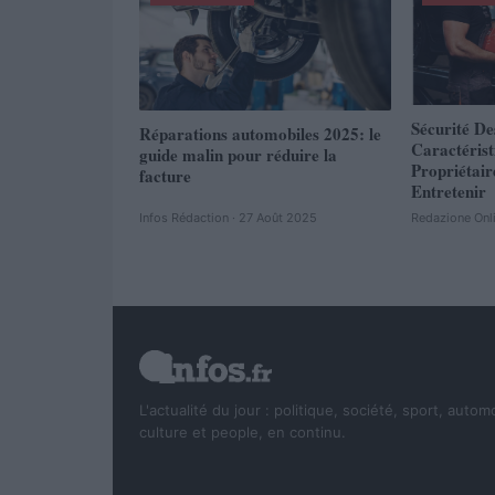
Sécurité De
Réparations automobiles 2025: le
Caractéris
guide malin pour réduire la
Propriétair
facture
Entretenir
Infos Rédaction · 27 Août 2025
Redazione Onl
L'actualité du jour : politique, société, sport, autom
culture et people, en continu.