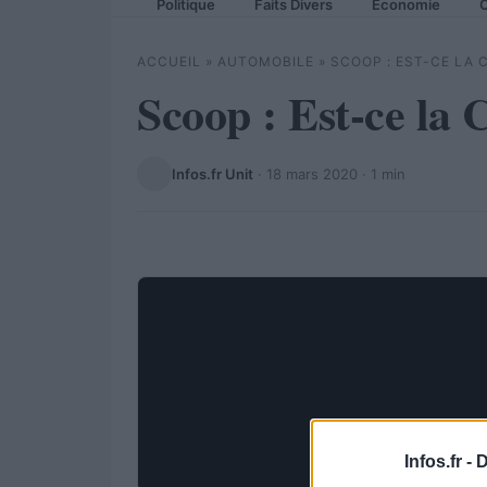
Politique
Faits Divers
Economie
C
ACCUEIL
»
AUTOMOBILE
»
SCOOP : EST-CE LA 
Scoop : Est-ce la 
Infos.fr Unit
·
18 mars 2020
· 1 min
Infos.fr -
D