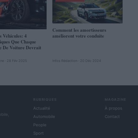
Comment les amortisseurs
s Véhicules: 4
améliorent votre conduite
tiques Que Chaque
e De Voiture Devrait
ine · 28 Fév 2025
Infos Rédaction · 20 Déc 2024
RUBRIQUES
MAGAZINE
Actualité
À propos
obile,
Automobile
Contact
People
Sport