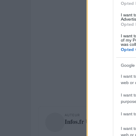
Opted 
I want 
Advertis
Opted 
I want t
of my P
was col
Opted 
Google 
I want t
web or d
I want t
purpose
I want 
AUTEUR
Infos.fr Unit
I want t
web or d