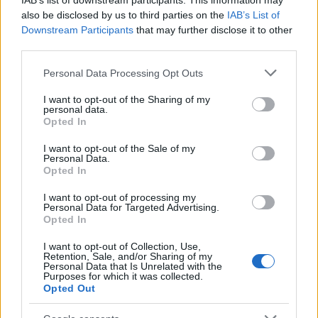
IAB’s list of downstream participants. This information may
also be disclosed by us to third parties on the
IAB’s List of
Downstream Participants
that may further disclose it to other
third parties.
Please note that this website/app uses one or more Google
Personal Data Processing Opt Outs
services and may gather and store information including but
not limited to your visit or usage behaviour. You may click to
I want to opt-out of the Sharing of my
personal data.
grant or deny consent to Google and its third-party tags to
Opted In
use your data for below specified purposes in below Google
consent section.
I want to opt-out of the Sale of my
Personal Data.
Opted In
I want to opt-out of processing my
Personal Data for Targeted Advertising.
Opted In
I want to opt-out of Collection, Use,
Retention, Sale, and/or Sharing of my
Personal Data that Is Unrelated with the
À lire aussi
Purposes for which it was collected.
Opted Out
AUTOMOBILE