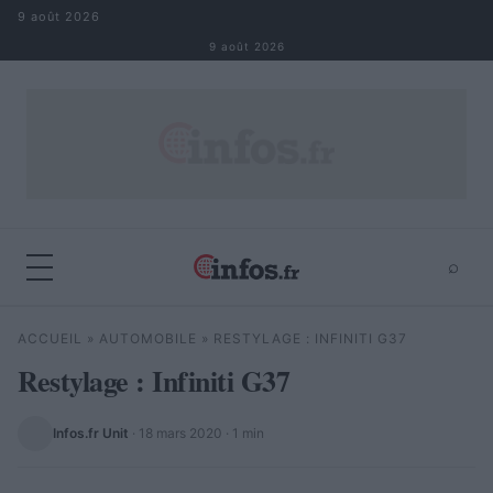
Aller au contenu
9 août 2026
9 août 2026
⌕
×
⌕
ACCUEIL
»
AUTOMOBILE
»
RESTYLAGE : INFINITI G37
Rechercher
Restylage : Infiniti G37
Infos.fr Unit
·
18 mars 2020
· 1 min