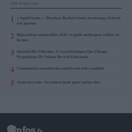
LES PLUS LUS
1
« Squid Game » : Roselyne Bachelot lance un message d’alerte
aux parents
2
Réparations automobiles 2025: le guide malin pour réduire la
facture
3
Sécurité Des Véhicules: 4 Caractéristiques Que Chaque
Propriétaire De Voiture Devrait Entretenir
4
Comment les amortisseurs améliorent votre conduite
5
Assurance auto : les astuces pour payer moins cher