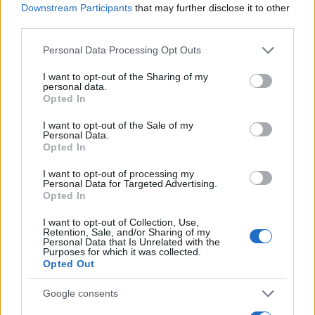
Downstream Participants
that may further disclose it to other
third parties.
Please note that this website/app uses one or more Google
Personal Data Processing Opt Outs
services and may gather and store information including but
not limited to your visit or usage behaviour. You may click to
I want to opt-out of the Sharing of my
personal data.
grant or deny consent to Google and its third-party tags to
Opted In
use your data for below specified purposes in below Google
consent section.
I want to opt-out of the Sale of my
Personal Data.
Opted In
I want to opt-out of processing my
Personal Data for Targeted Advertising.
Opted In
À lire aussi
I want to opt-out of Collection, Use,
Retention, Sale, and/or Sharing of my
Personal Data that Is Unrelated with the
Purposes for which it was collected.
Opted Out
AUTOMOBILE
Google consents