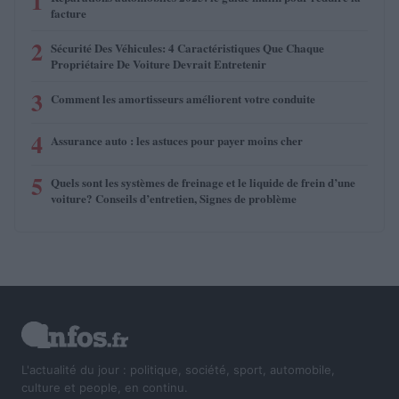
1
facture
2
Sécurité Des Véhicules: 4 Caractéristiques Que Chaque
Propriétaire De Voiture Devrait Entretenir
3
Comment les amortisseurs améliorent votre conduite
4
Assurance auto : les astuces pour payer moins cher
5
Quels sont les systèmes de freinage et le liquide de frein d’une
voiture? Conseils d’entretien, Signes de problème
L'actualité du jour : politique, société, sport, automobile,
culture et people, en continu.