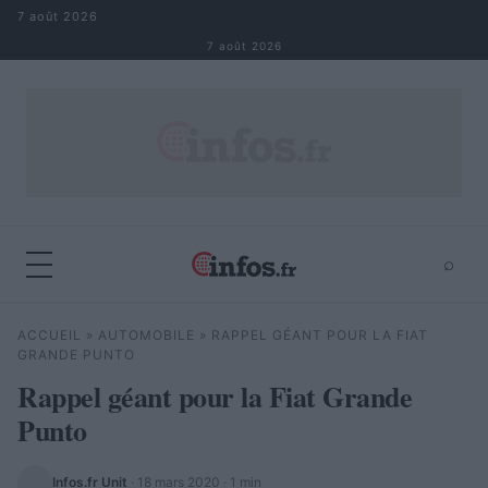
Aller au contenu
7 août 2026
7 août 2026
⌕
×
⌕
ACCUEIL
»
AUTOMOBILE
»
RAPPEL GÉANT POUR LA FIAT
Rechercher
GRANDE PUNTO
Rappel géant pour la Fiat Grande
Punto
Infos.fr Unit
·
18 mars 2020
· 1 min