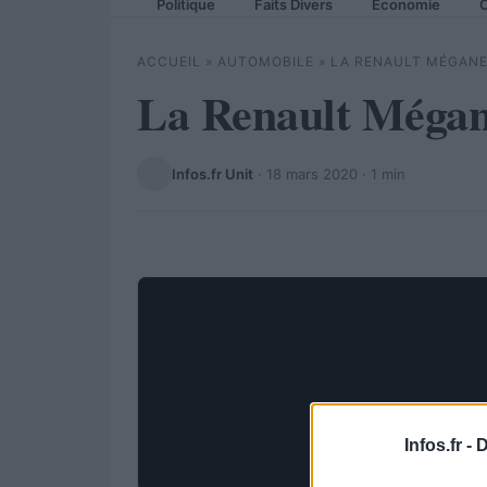
Politique
Faits Divers
Economie
C
ACCUEIL
»
AUTOMOBILE
»
LA RENAULT MÉGANE
La Renault Mégan
Infos.fr Unit
·
18 mars 2020
· 1 min
Infos.fr -
D