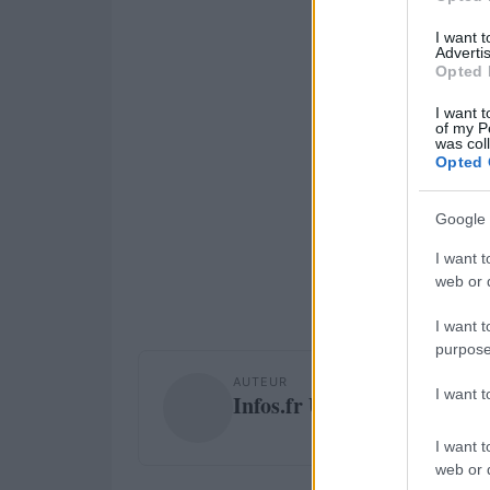
I want 
Advertis
Opted 
I want t
of my P
was col
Opted 
Google 
I want t
web or d
I want t
purpose
AUTEUR
I want 
Infos.fr Unit
I want t
web or d