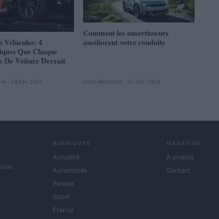
Comment les amortisseurs
s Véhicules: 4
améliorent votre conduite
tiques Que Chaque
e De Voiture Devrait
ine · 28 Fév 2025
Infos Rédaction · 20 Déc 2024
RUBRIQUES
MAGAZINE
Actualité
À propos
obile,
Automobile
Contact
People
Sport
France