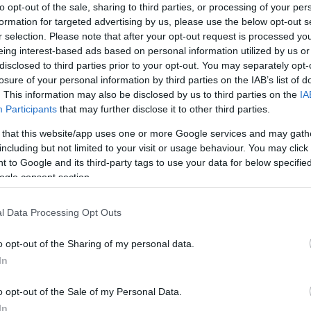
to opt-out of the sale, sharing to third parties, or processing of your per
formation for targeted advertising by us, please use the below opt-out s
ypes de tests, les photos espions se sont enchaînées
r selection. Please note that after your opt-out request is processed y
laissait rien entrevoir.
eing interest-based ads based on personal information utilized by us or
disclosed to third parties prior to your opt-out. You may separately opt-
tement de la malle, il serait proche de la Laguna Coupé,
losure of your personal information by third parties on the IAB’s list of
. This information may also be disclosed by us to third parties on the
IA
Participants
that may further disclose it to other third parties.
opotin du coupé-cabriolet (voir galerie ci-dessous).
 de Genève, avec une présentation dans le courant
 that this website/app uses one or more Google services and may gath
including but not limited to your visit or usage behaviour. You may click 
 en fuite sur Internet.
 to Google and its third-party tags to use your data for below specifi
lle reprendra ses blocs moteurs, et évidemment des
ogle consent section.
l Data Processing Opt Outs
 l’été, mais ce sera juste pour en profiter.
: Worldscoop et CarAdvice
o opt-out of the Sharing of my personal data.
In
o opt-out of the Sale of my Personal Data.
In