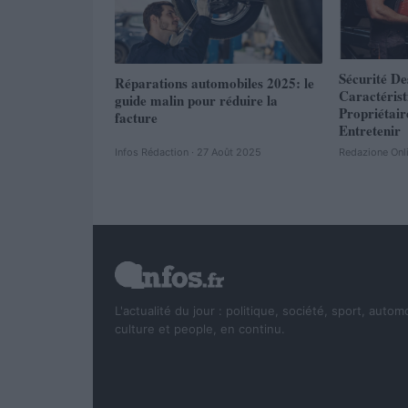
Sécurité De
Réparations automobiles 2025: le
Caractéris
guide malin pour réduire la
Propriétair
facture
Entretenir
Infos Rédaction · 27 Août 2025
Redazione Onl
L'actualité du jour : politique, société, sport, autom
culture et people, en continu.