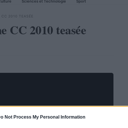
ulture
Sciences et Technologie
Sport
 CC 2010 TEASÉE
e CC 2010 teasée
o Not Process My Personal Information