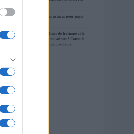
3
votre conduite
4
Assurance auto : les astuces pour payer
moins cher
5
Quels sont les systèmes de freinage et le
liquide de frein d’une voiture? Conseils
d’entretien, Signes de problème