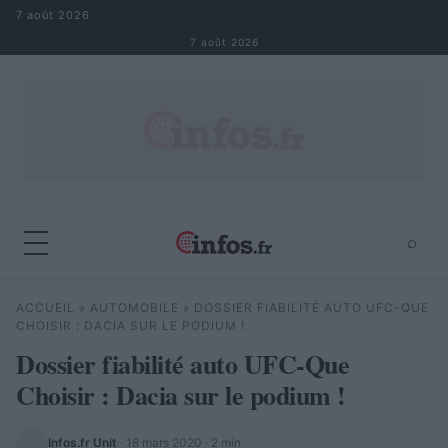
Aller au contenu
7 août 2026
7 août 2026
⌕
×
⌕
ACCUEIL
»
AUTOMOBILE
»
DOSSIER FIABILITÉ AUTO UFC-QUE
Rechercher
CHOISIR : DACIA SUR LE PODIUM !
Dossier fiabilité auto UFC-Que
Choisir : Dacia sur le podium !
Infos.fr Unit
·
18 mars 2020
· 2 min