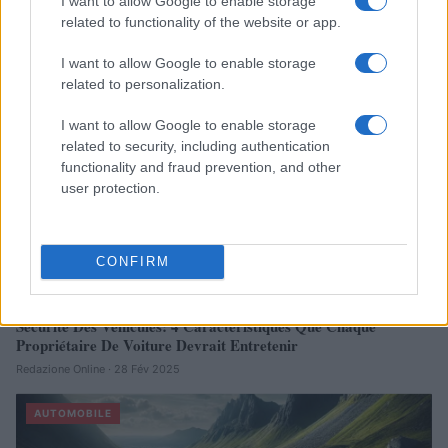
I want to allow Google to enable storage
Réparations automobiles 2025: le guide malin pour réduire la
related to functionality of the website or app.
facture
Infos Rédaction · 27 Août 2025
I want to allow Google to enable storage
related to personalization.
AUTOMOBILE
I want to allow Google to enable storage
related to security, including authentication
functionality and fraud prevention, and other
user protection.
CONFIRM
Sécurité Des Véhicules: 4 Caractéristiques Que Chaque
Propriétaire De Voiture Devrait Entretenir
Redazione Online · 28 Fév 2025
AUTOMOBILE