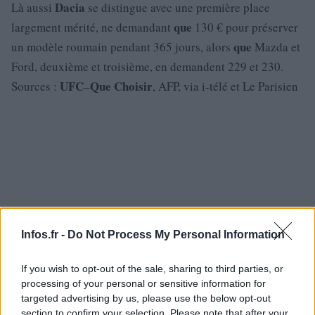
Dacia
Là aussi
se distingue avec une première place
que
largement mérité, ne demandant
130 € pour préserver
que
un modèle roumain pendant 365 jours, alors
Mazda et
Ford, deuxième et troisième, en demandent 229 et 230.
UFC
Que
Choisir
Sources :
–
, AFP, via i-télé et Le Parisien
Infos.fr -
Do Not Process My Personal Information
If you wish to opt-out of the sale, sharing to third parties, or
processing of your personal or sensitive information for
targeted advertising by us, please use the below opt-out
section to confirm your selection. Please note that after your