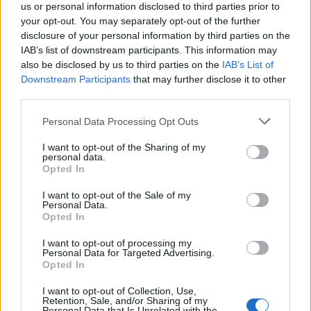
us or personal information disclosed to third parties prior to
Ainsi les informations fournies sur les cartes
your opt-out. You may separately opt-out of the further
aéronautiques sont très fiables.
disclosure of your personal information by third parties on the
Ais-asecna.
IAB’s list of downstream participants. This information may
also be disclosed by us to third parties on the
IAB’s List of
org Sur ce site, vous avez la possibilité de télécharger des
Downstream Participants
that may further disclose it to other
cartes aéronautiques au format PDF.
third parties.
Ces cartes aéronautiques sont destinées aux pays africains.
Please note that this website/app uses one or more Google
Personal Data Processing Opt Outs
Vous trouverez des cartes d’approche à vue, d’atterrissage
services and may gather and store information including but
à vue, d’atterrissage aux instruments et des aires de
not limited to your visit or usage behaviour. You may click to
I want to opt-out of the Sharing of my
personal data.
grant or deny consent to Google and its third-party tags to
stationnement.
Opted In
use your data for below specified purposes in below Google
Les cartes TMA concernant les procédures d’arrivée sont
consent section.
I want to opt-out of the Sale of my
Personal Data.
aussi disponibles sur ce site.
Opted In
Adresse : Ais-asecna.
I want to opt-out of processing my
org.
Personal Data for Targeted Advertising.
Opted In
I want to opt-out of Collection, Use,
Retention, Sale, and/or Sharing of my
AUTEUR
Personal Data that Is Unrelated with the