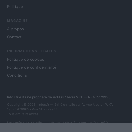
Politique
MAGAZINE
À propos
Contact
INFORMATIONS LÉGALES
Politique de cookies
Politique de confidentialité
Conditions
Infos.fr est une propriété de AdHub Media S.r.l. — REA 2729933
Copyright © 2026 · Infos.fr — Édité en Italie par
AdHub Media
· P.IVA
13542920965 · REA MI 2729933
Tous droits réservés
Les contenus sont sélectionnés par la rédaction avec l'aide d'outils
numériques et réalisés en collaboration avec des auteurs indépendants.