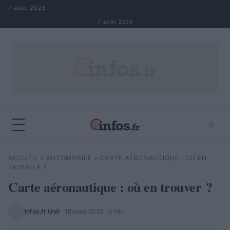
Aller au contenu
7 août 2026
7 août 2026
⌕
×
⌕
ACCUEIL
»
AUTOMOBILE
»
CARTE AÉRONAUTIQUE : OÙ EN
Rechercher
TROUVER ?
Carte aéronautique : où en trouver ?
Infos.fr Unit
·
18 mars 2020
· 2 min