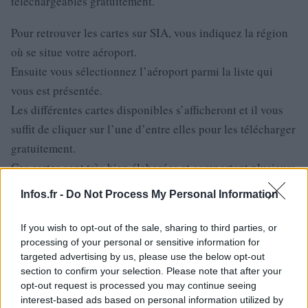
téléchargeables gratuitement.
Pour retrouver les cartes sur SIA, vous indiquez la région
où se situe votre aéroport.
Ensuite vous sélectionnez l’aéroport parmi la liste qui
vous est présentée.
Les différentes cartes disponibles s’afficheront et il vous
suffit de cliquer sur l’une d’entre elles pour les télécharger
gratuitement.
Ces cartes sont très bien élaborées et comportent plusieurs
informations utiles comme les consignes de sécurité à
Infos.fr -
Do Not Process My Personal Information
adopter, les horaires, les aires de stationnement.
Vous verrez aussi sur ces cartes les repères essentiels pour
If you wish to opt-out of the sale, sharing to third parties, or
les procédures conventionnelles et les mouvements à la
processing of your personal or sensitive information for
targeted advertising by us, please use the below opt-out
surface.
section to confirm your selection. Please note that after your
Ce qui fait la force de ce site est qu’il est mis à jour
opt-out request is processed you may continue seeing
régulièrement.
interest-based ads based on personal information utilized by