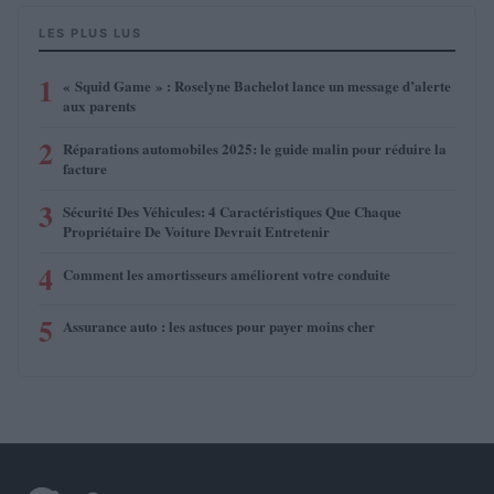
LES PLUS LUS
1
« Squid Game » : Roselyne Bachelot lance un message d’alerte
aux parents
2
Réparations automobiles 2025: le guide malin pour réduire la
facture
3
Sécurité Des Véhicules: 4 Caractéristiques Que Chaque
Propriétaire De Voiture Devrait Entretenir
4
Comment les amortisseurs améliorent votre conduite
5
Assurance auto : les astuces pour payer moins cher