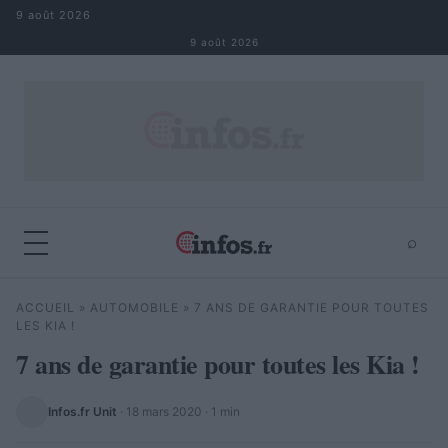
Aller au contenu
9 août 2026
9 août 2026
⌕
×
⌕
ACCUEIL
»
AUTOMOBILE
»
7 ANS DE GARANTIE POUR TOUTES
Rechercher
LES KIA !
7 ans de garantie pour toutes les Kia !
Infos.fr Unit
·
18 mars 2020
· 1 min