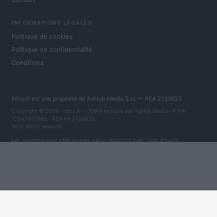
INFORMATIONS LÉGALES
Politique de cookies
Politique de confidentialité
Conditions
Infos.fr est une propriété de AdHub Media S.r.l. — REA 2729933
Copyright © 2026 · Infos.fr — Édité en Italie par
AdHub Media
· P.IVA
13542920965 · REA MI 2729933
Tous droits réservés
Les contenus sont sélectionnés par la rédaction avec l'aide d'outils
numériques et réalisés en collaboration avec des auteurs indépendants.