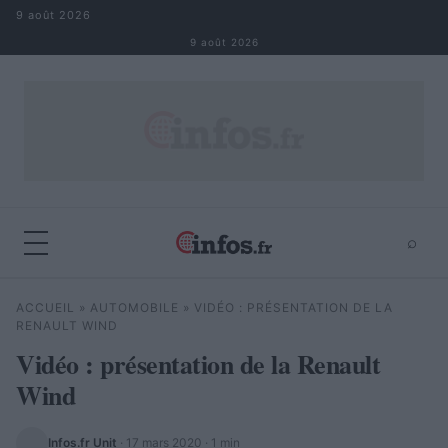
Aller au contenu
9 août 2026
9 août 2026
⌕
×
⌕
ACCUEIL
»
AUTOMOBILE
»
VIDÉO : PRÉSENTATION DE LA
Rechercher
RENAULT WIND
Vidéo : présentation de la Renault
Wind
Infos.fr Unit
·
17 mars 2020
· 1 min