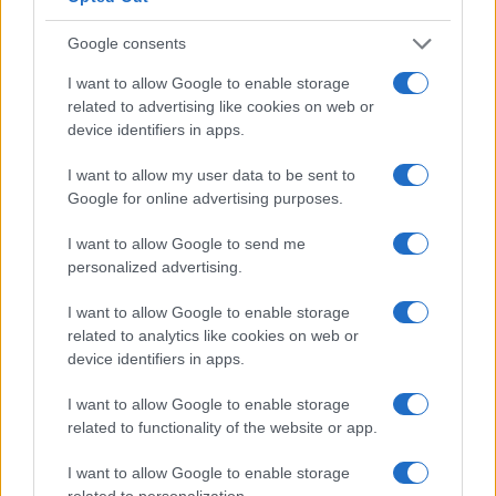
À lire aussi
Google consents
AUTOMOBILE
I want to allow Google to enable storage
related to advertising like cookies on web or
device identifiers in apps.
I want to allow my user data to be sent to
Google for online advertising purposes.
I want to allow Google to send me
personalized advertising.
I want to allow Google to enable storage
Réparations automobiles 2025: le guide malin pour réduire la
related to analytics like cookies on web or
facture
device identifiers in apps.
Infos Rédaction · 27 Août 2025
I want to allow Google to enable storage
related to functionality of the website or app.
AUTOMOBILE
I want to allow Google to enable storage
related to personalization.