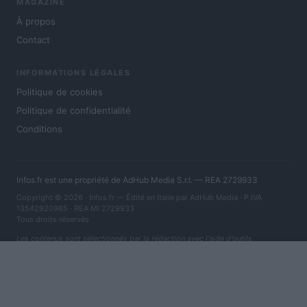
MAGAZINE
À propos
Contact
INFORMATIONS LÉGALES
Politique de cookies
Politique de confidentialité
Conditions
Infos.fr est une propriété de AdHub Media S.r.l. — REA 2729933
Copyright © 2026 · Infos.fr — Édité en Italie par
AdHub Media
· P.IVA
13542920965 · REA MI 2729933
Tous droits réservés
Les contenus sont sélectionnés par la rédaction avec l'aide d'outils
numériques et réalisés en collaboration avec des auteurs indépendants.