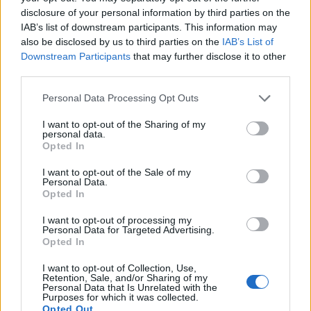
disclosure of your personal information by third parties on the
IAB’s list of downstream participants. This information may
also be disclosed by us to third parties on the
IAB’s List of
Downstream Participants
that may further disclose it to other
third parties.
Please note that this website/app uses one or more Google
Personal Data Processing Opt Outs
services and may gather and store information including but
not limited to your visit or usage behaviour. You may click to
I want to opt-out of the Sharing of my
personal data.
grant or deny consent to Google and its third-party tags to
Opted In
use your data for below specified purposes in below Google
consent section.
I want to opt-out of the Sale of my
Personal Data.
Opted In
I want to opt-out of processing my
Personal Data for Targeted Advertising.
Opted In
I want to opt-out of Collection, Use,
Retention, Sale, and/or Sharing of my
Personal Data that Is Unrelated with the
Purposes for which it was collected.
Opted Out