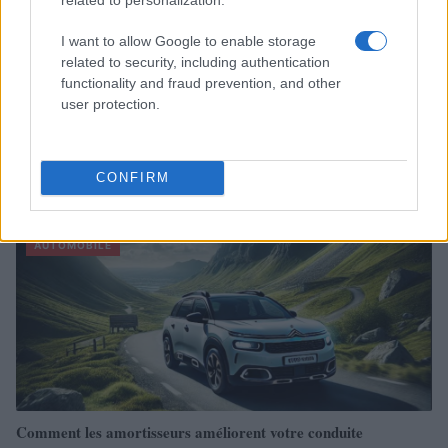
I want to allow Google to enable storage
related to security, including authentication
functionality and fraud prevention, and other
user protection.
Sécurité Des Véhicules: 4 Caractéristiques Que Chaque
Propriétaire De Voiture Devrait Entretenir
CONFIRM
Redazione Online · 28 Fév 2025
AUTOMOBILE
Comment les amortisseurs améliorent votre conduite