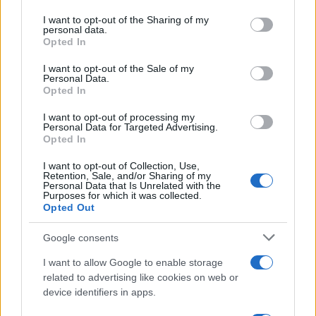
services and may gather and store information including but
not limited to your visit or usage behaviour. You may click to
I want to opt-out of the Sharing of my
personal data.
grant or deny consent to Google and its third-party tags to
Opted In
use your data for below specified purposes in below Google
consent section.
I want to opt-out of the Sale of my
Personal Data.
Opted In
À lire aussi
I want to opt-out of processing my
Personal Data for Targeted Advertising.
Opted In
AUTOMOBILE
I want to opt-out of Collection, Use,
Retention, Sale, and/or Sharing of my
Personal Data that Is Unrelated with the
Purposes for which it was collected.
Opted Out
Google consents
I want to allow Google to enable storage
related to advertising like cookies on web or
device identifiers in apps.
Réparations automobiles 2025: le guide malin pour réduire la