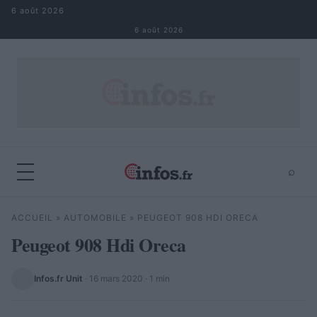
Aller au contenu
6 août 2026
6 août 2026
⌕
×
⌕
ACCUEIL
»
AUTOMOBILE
»
PEUGEOT 908 HDI ORECA
Rechercher
Peugeot 908 Hdi Oreca
Infos.fr Unit
·
16 mars 2020
· 1 min