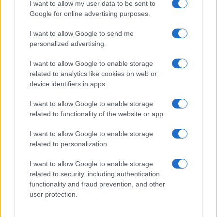
I want to allow my user data to be sent to
facture
Google for online advertising purposes.
Infos Rédaction · 27 Août 2025
I want to allow Google to send me
AUTOMOBILE
personalized advertising.
I want to allow Google to enable storage
related to analytics like cookies on web or
device identifiers in apps.
I want to allow Google to enable storage
related to functionality of the website or app.
I want to allow Google to enable storage
related to personalization.
Sécurité Des Véhicules: 4 Caractéristiques Que Chaque
Propriétaire De Voiture Devrait Entretenir
I want to allow Google to enable storage
Redazione Online · 28 Fév 2025
related to security, including authentication
functionality and fraud prevention, and other
AUTOMOBILE
user protection.