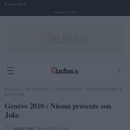
Aller au contenu
6 août 2026
6 août 2026
⌕
×
⌕
ACCUEIL
»
AUTOMOBILE
»
GENÈVE 2010 : NISSAN PRÉSENTE
Rechercher
SON JUKE
Genève 2010 : Nissan présente son
Juke
Infos.fr Unit
·
16 mars 2020
· 2 min