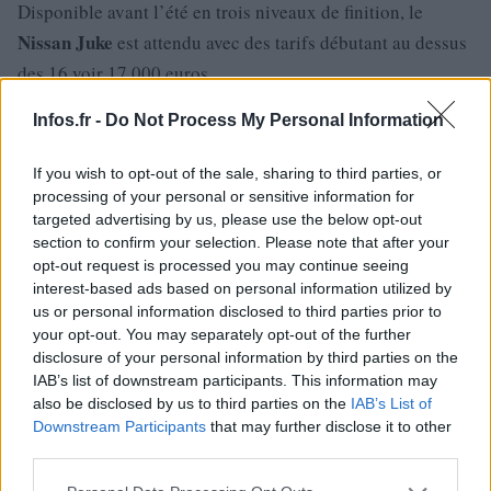
Disponible avant l’été en trois niveaux de finition, le
Nissan
Juke
est attendu avec des tarifs débutant au dessus
des 16 voir 17 000 euros.
Source images Autoblog.
Infos.fr -
Do Not Process My Personal Information
it
If you wish to opt-out of the sale, sharing to third parties, or
processing of your personal or sensitive information for
targeted advertising by us, please use the below opt-out
section to confirm your selection. Please note that after your
opt-out request is processed you may continue seeing
interest-based ads based on personal information utilized by
us or personal information disclosed to third parties prior to
your opt-out. You may separately opt-out of the further
disclosure of your personal information by third parties on the
IAB’s list of downstream participants. This information may
also be disclosed by us to third parties on the
IAB’s List of
Downstream Participants
that may further disclose it to other
third parties.
Please note that this website/app uses one or more Google