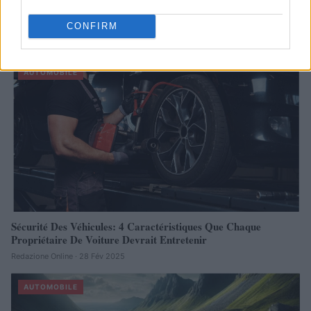
Réparations automobiles 2025: le guide malin pour réduire la
facture
CONFIRM
Infos Rédaction · 27 Août 2025
AUTOMOBILE
Sécurité Des Véhicules: 4 Caractéristiques Que Chaque
Propriétaire De Voiture Devrait Entretenir
Redazione Online · 28 Fév 2025
AUTOMOBILE