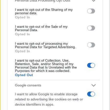
Personal Data Processing Opt Outs
services and may gather and store information including but
not limited to your visit or usage behaviour. You may click to
I want to opt-out of the Sharing of my
personal data.
grant or deny consent to Google and its third-party tags to
Opted In
use your data for below specified purposes in below Google
AUTEUR
consent section.
Infos.fr Unit
I want to opt-out of the Sale of my
Personal Data.
Opted In
I want to opt-out of processing my
Personal Data for Targeted Advertising.
Opted In
I want to opt-out of Collection, Use,
Retention, Sale, and/or Sharing of my
Personal Data that Is Unrelated with the
Purposes for which it was collected.
Opted Out
Google consents
I want to allow Google to enable storage
related to advertising like cookies on web or
device identifiers in apps.