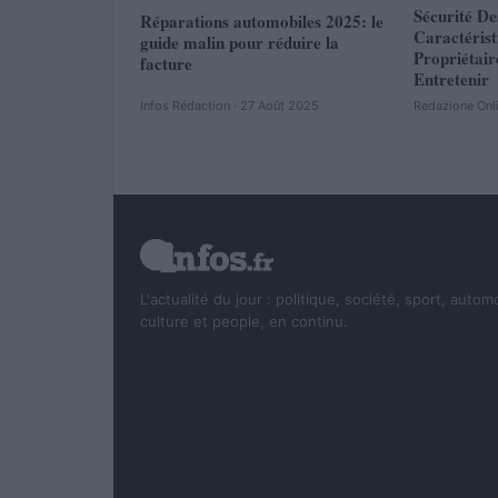
Sécurité De
Réparations automobiles 2025: le
Caractéris
guide malin pour réduire la
Propriétair
facture
Entretenir
Infos Rédaction · 27 Août 2025
Redazione Onl
L'actualité du jour : politique, société, sport, autom
culture et people, en continu.