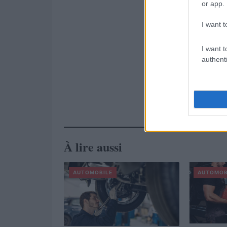
or app.
I want t
I want t
authenti
À lire aussi
AUTOMOBILE
AUTOMOB