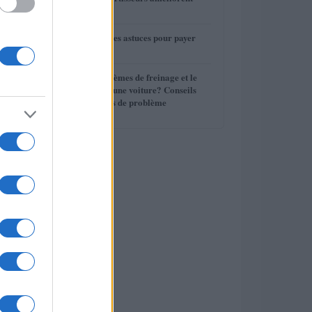
3
votre conduite
4
Assurance auto : les astuces pour payer
moins cher
5
Quels sont les systèmes de freinage et le
liquide de frein d’une voiture? Conseils
d’entretien, Signes de problème