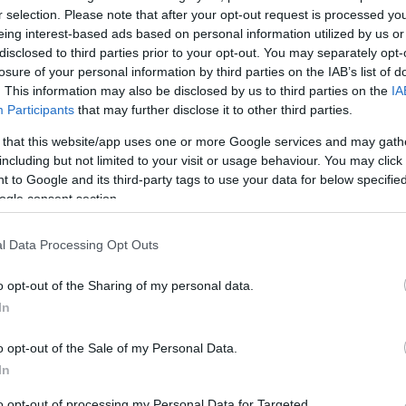
r selection. Please note that after your opt-out request is processed y
eing interest-based ads based on personal information utilized by us or
disclosed to third parties prior to your opt-out. You may separately opt-
losure of your personal information by third parties on the IAB’s list of
uperleggera de 2008 ne peut dépasser les 315 km/h, à
. This information may also be disclosed by us to third parties on the
IA
Participants
that may further disclose it to other third parties.
 ont collé un bi-turbo, permettant de franchir les 1.
 that this website/app uses one or more Google services and may gath
Et sur la route ? Et bien même en posant un beau bébé
including but not limited to your visit or usage behaviour. You may click 
 to Google and its third-party tags to use your data for below specifi
402
l’italienne réussit à franchir les 400 km/h –
,4
ogle consent section.
oit au bout des 1,609 km.
l Data Processing Opt Outs
o opt-out of the Sharing of my personal data.
In
o opt-out of the Sale of my Personal Data.
In
to opt-out of processing my Personal Data for Targeted