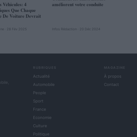
s Véhicules: 4
améliorent votre conduite
tiques Que Chaque
e De Voiture Devrait
ine · 28 Fév 2025
Infos Rédaction · 20 Déc 2024
RUBRIQUES
MAGAZINE
Actualité
À propos
obile,
Automobile
Contact
People
Sport
France
Economie
Culture
Politique