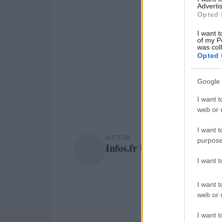
Advertis
Opted 
I want t
of my P
was col
Opted 
Google 
I want t
web or d
I want t
AUTEUR
purpose
Infos.fr Unit
I want 
I want t
web or d
I want t