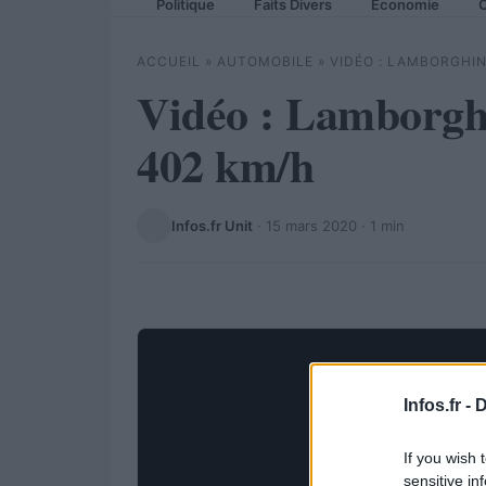
Politique
Faits Divers
Economie
C
ACCUEIL
»
AUTOMOBILE
»
VIDÉO : LAMBORGHI
Vidéo : Lamborghi
402 km/h
Infos.fr Unit
·
15 mars 2020
· 1 min
Infos.fr -
D
If you wish 
sensitive in