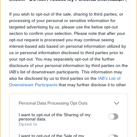
500€* (disponible ultérieurement)* : Boîte automatique 6
rapports (BVA6) en option à 1.
If you wish to opt-out of the sale, sharing to third parties, or
000€Équipement principalEssential : ABS, ESP, 2 airbags
processing of your personal or sensitive information for
targeted advertising by us, please use the below opt-out
frontaux, rétroviseurs électriques, système audio radio 4
section to confirm your selection. Please note that after your
hauts-parleurs, fixation ISOFIXEnjoy : + 4 airbags
opt-out request is processed you may continue seeing
latéraux et rideaux, régulateur de vitesse, climatisation
interest-based ads based on personal information utilized by
us or personal information disclosed to third parties prior to
manuelle, radio CD MP3, écran + ordinateur de bord,
your opt-out. You may separately opt-out of the further
rangements Flexrail, commandes radio au volant,
disclosure of your personal information by third parties on the
enjoliveurs 16 poucesCosmo : + anti-brouillards, jantes
IAB’s list of downstream participants. This information may
also be disclosed by us to third parties on the
IAB’s List of
alliage 16 pouces, climatisation auto, vitres AR
Downstream Participants
that may further disclose it to other
électriques, rétroviseurs couleur carrosserie, volant
third parties.
cuirCosmo Pack : + toit vitré, radar de recul, phares
Please note that this website/app uses one or more Google
Personal Data Processing Opt Outs
Meriva
2010
directionnelsOpel
2
services and may gather and store information including but
not limited to your visit or usage behaviour. You may click to
I want to opt-out of the Sharing of my
personal data.
grant or deny consent to Google and its third-party tags to
Opted In
use your data for below specified purposes in below Google
consent section.
I want to opt-out of the Sale of my