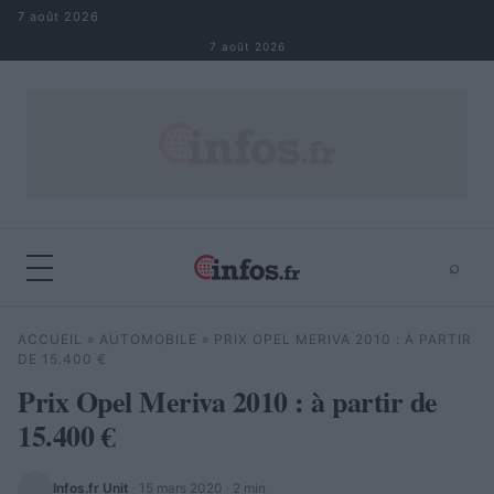
Aller au contenu
7 août 2026
7 août 2026
⌕
×
⌕
ACCUEIL
»
AUTOMOBILE
»
PRIX OPEL MERIVA 2010 : À PARTIR
Rechercher
DE 15.400 €
Prix Opel Meriva 2010 : à partir de
15.400 €
Infos.fr Unit
·
15 mars 2020
· 2 min