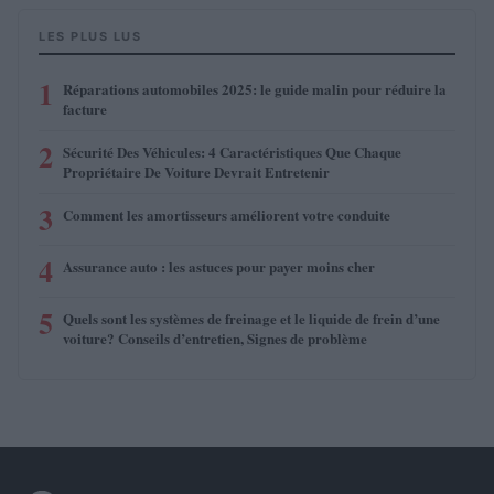
LES PLUS LUS
1
Réparations automobiles 2025: le guide malin pour réduire la
facture
2
Sécurité Des Véhicules: 4 Caractéristiques Que Chaque
Propriétaire De Voiture Devrait Entretenir
3
Comment les amortisseurs améliorent votre conduite
4
Assurance auto : les astuces pour payer moins cher
5
Quels sont les systèmes de freinage et le liquide de frein d’une
voiture? Conseils d’entretien, Signes de problème