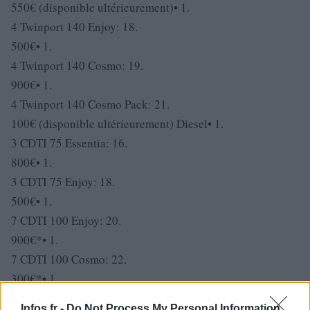
550€ (disponible ultérieurement)• 1.
4 Twinport 140 Enjoy: 18.
500€• 1.
4 Twinport 140 Cosmo: 19.
900€• 1.
4 Twinport 140 Cosmo Pack: 21.
100€ (disponible ultérieurement) Diesel• 1.
3 CDTI 75 Essentia: 16.
800€• 1.
3 CDTI 75 Enjoy: 18.
500€• 1.
7 CDTI 100 Enjoy: 20.
900€*• 1.
7 CDTI 100 Cosmo: 22.
300€*• 1.
7 CDTI 100 Cosmo Pack: 23.
Infos.fr -
Do Not Process My Personal Information