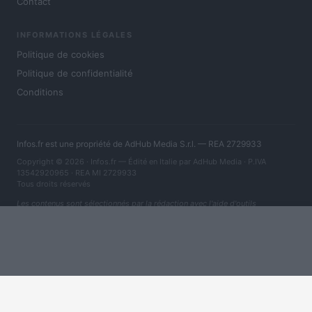
Contact
INFORMATIONS LÉGALES
Politique de cookies
Politique de confidentialité
Conditions
Infos.fr est une propriété de AdHub Media S.r.l. — REA 2729933
Copyright © 2026 · Infos.fr — Édité en Italie par
AdHub Media
· P.IVA
13542920965 · REA MI 2729933
Tous droits réservés
Les contenus sont sélectionnés par la rédaction avec l'aide d'outils
numériques et réalisés en collaboration avec des auteurs indépendants.