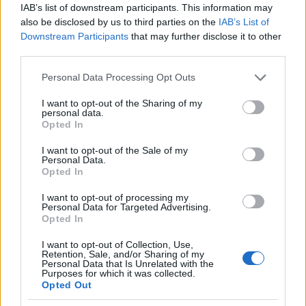
56915ème : Paul Di Resta, Force India-Mercedes, 1:38.
IAB’s list of downstream participants. This information may
also be disclosed by us to third parties on the
IAB’s List of
61816ème : Rubens Barrichello, Williams-Cosworth, 1:38.
Downstream Participants
that may further disclose it to other
Buemi
67817ème : Sebastien
, Toro Rosso-Ferrari, 1:39.
third parties.
93918ème : Jarno Trulli, Lotus-Cosworth, 1:41.
Please note that this website/app uses one or more Google
Personal Data Processing Opt Outs
53119ème : Heikki Kovalainen, Lotus-Cosworth, 1:41.
services and may gather and store information including but
77920ème : Timo Glock, Virgin-Cosworth, 1:41.
not limited to your visit or usage behaviour. You may click to
I want to opt-out of the Sharing of my
personal data.
grant or deny consent to Google and its third-party tags to
83021ème : Lucas di Grassi , Virgin-Cosworth, 1:42.
Opted In
use your data for below specified purposes in below Google
18122ème : Bruno Senna, HRT-Cosworth, 1:42.
consent section.
I want to opt-out of the Sale of my
87523ème : Karun Chandhok, HRT-Cosworth, 1:43.
Personal Data.
Opted In
94924ème : Fernando Alonso, Ferrari, pas de temps
(problème moteur)Photo : BBC.
I want to opt-out of processing my
Personal Data for Targeted Advertising.
co.
Opted In
uk
I want to opt-out of Collection, Use,
Retention, Sale, and/or Sharing of my
Personal Data that Is Unrelated with the
Purposes for which it was collected.
Opted Out