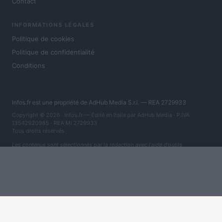
Contact
INFORMATIONS LÉGALES
Politique de cookies
Politique de confidentialité
Conditions
Infos.fr est une propriété de AdHub Media S.r.l. — REA 2729933
Copyright © 2026 · Infos.fr — Édité en Italie par
AdHub Media
· P.IVA
13542920965 · REA MI 2729933
Tous droits réservés
Les contenus sont sélectionnés par la rédaction avec l'aide d'outils
numériques et réalisés en collaboration avec des auteurs indépendants.