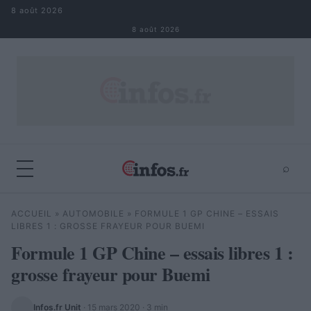
Aller au contenu
8 août 2026
8 août 2026
⌕
×
⌕
ACCUEIL
»
AUTOMOBILE
»
FORMULE 1 GP CHINE – ESSAIS
Rechercher
LIBRES 1 : GROSSE FRAYEUR POUR BUEMI
Formule 1 GP Chine – essais libres 1 :
grosse frayeur pour Buemi
Infos.fr Unit
·
15 mars 2020
· 3 min