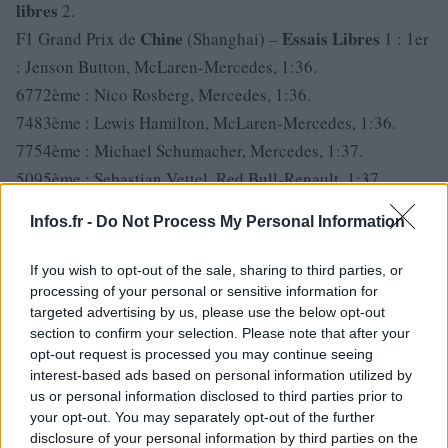
libres
2.
Chine
Essais
Libres
F1 Grand Prix de
(Shanghai) –
1 : 1er
: Jenson Button, McLaren-Mercedes, 1:36.
6772ème : Nico Rosberg, Mercedes, 1:36.
7483ème : Lewis Hamilton, McLaren-Mercedes, 1:36.
7754ème : Michael Schumacher, Mercedes, 1:37.
5095ème : Sebastian Vettel, Red Bull-Renault, 1:37.
6016ème : Robert Kubica, Renault, 1:37.
Infos.fr -
Do Not Process My Personal Information
7167ème : Vitaly Petrov, Renault, 1:37.
7458ème : Mark Webber, Red Bull-Renault, 1:37.
If you wish to opt-out of the sale, sharing to third parties, or
9809ème : Adrian Sutil, Force India-Mercedes, 1:38.
processing of your personal or sensitive information for
targeted advertising by us, please use the below opt-out
00810ème : Felipe Massa, Ferrari, 1:38.
section to confirm your selection. Please note that after your
09811ème : Jaime Alguersuari, Toro Rosso-Ferrari, 1:38.
opt-out request is processed you may continue seeing
16112ème : Kamui Kobayashi, Sauber-Ferrari, 1:38.
interest-based ads based on personal information utilized by
us or personal information disclosed to third parties prior to
37513ème : Pedro de la Rosa, Sauber-Ferrari, 1:38.
your opt-out. You may separately opt-out of the further
42114ème : Nico Hulkenberg, Williams-Cosworth, 1:38.
disclosure of your personal information by third parties on the