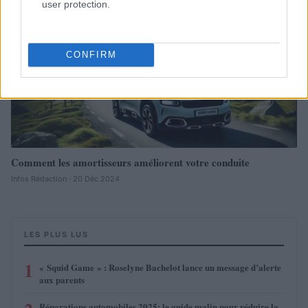
Redazione Online · 28 Fév 2025
user protection.
AUTOMOBILE
CONFIRM
Comment les amortisseurs améliorent votre conduite
Infos Rédaction · 20 Déc 2024
LES PLUS LUS
1
« Squid Game » : Roselyne Bachelot lance un message d’alerte
aux parents
Réparations automobiles 2025: le guide malin pour réduire la