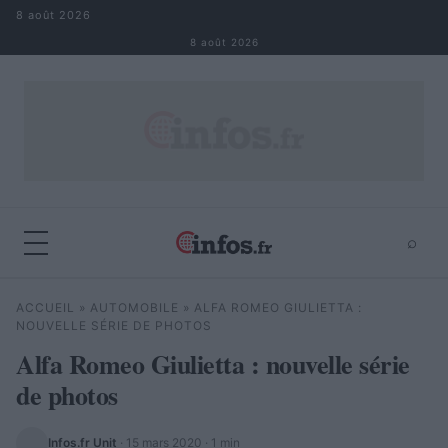
Aller au contenu
8 août 2026
8 août 2026
⌕
×
⌕
ACCUEIL
»
AUTOMOBILE
»
ALFA ROMEO GIULIETTA :
Rechercher
NOUVELLE SÉRIE DE PHOTOS
Alfa Romeo Giulietta : nouvelle série
de photos
Infos.fr Unit
·
15 mars 2020
· 1 min