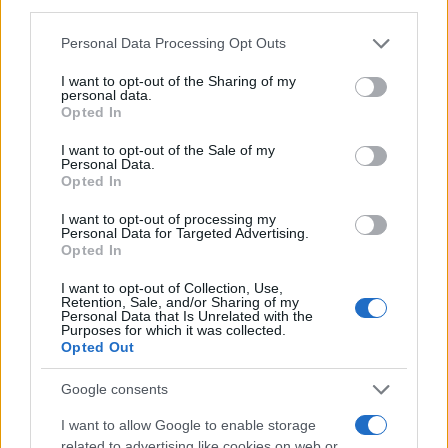
third parties.
Please note that this website/app uses one or more Google
Personal Data Processing Opt Outs
services and may gather and store information including but
not limited to your visit or usage behaviour. You may click to
I want to opt-out of the Sharing of my
personal data.
grant or deny consent to Google and its third-party tags to
Opted In
use your data for below specified purposes in below Google
consent section.
I want to opt-out of the Sale of my
Personal Data.
Opted In
I want to opt-out of processing my
Personal Data for Targeted Advertising.
Opted In
À lire aussi
I want to opt-out of Collection, Use,
Retention, Sale, and/or Sharing of my
Personal Data that Is Unrelated with the
AUTOMOBILE
Purposes for which it was collected.
Opted Out
Google consents
I want to allow Google to enable storage
related to advertising like cookies on web or