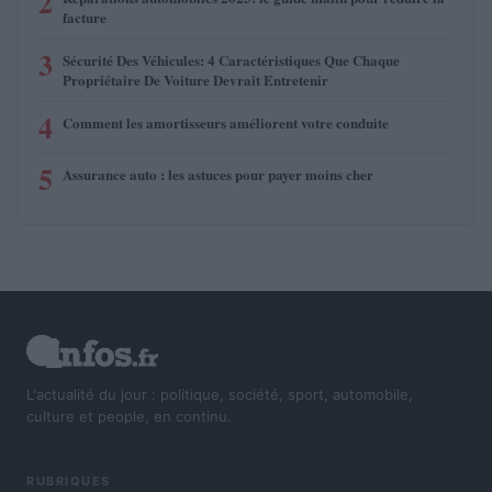
2
facture
3
Sécurité Des Véhicules: 4 Caractéristiques Que Chaque
Propriétaire De Voiture Devrait Entretenir
4
Comment les amortisseurs améliorent votre conduite
5
Assurance auto : les astuces pour payer moins cher
L'actualité du jour : politique, société, sport, automobile,
culture et people, en continu.
RUBRIQUES