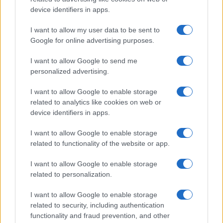
device identifiers in apps.
I want to allow my user data to be sent to
Google for online advertising purposes.
Réparations automobiles 2025: le guide malin pour réduire la
facture
I want to allow Google to send me
personalized advertising.
Infos Rédaction · 27 Août 2025
I want to allow Google to enable storage
AUTOMOBILE
related to analytics like cookies on web or
device identifiers in apps.
I want to allow Google to enable storage
related to functionality of the website or app.
I want to allow Google to enable storage
related to personalization.
I want to allow Google to enable storage
Sécurité Des Véhicules: 4 Caractéristiques Que Chaque
related to security, including authentication
Propriétaire De Voiture Devrait Entretenir
functionality and fraud prevention, and other