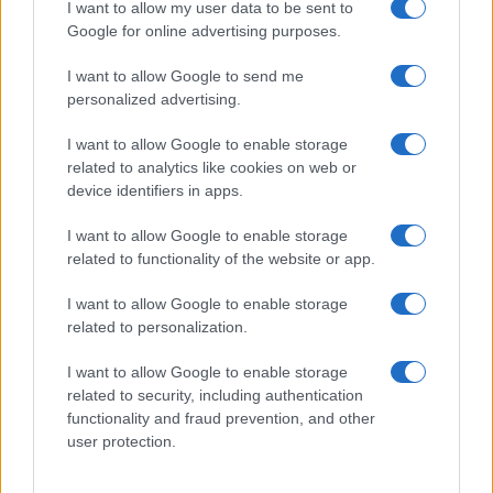
I want to allow my user data to be sent to
facture
Google for online advertising purposes.
Infos Rédaction · 27 Août 2025
I want to allow Google to send me
AUTOMOBILE
personalized advertising.
I want to allow Google to enable storage
related to analytics like cookies on web or
device identifiers in apps.
I want to allow Google to enable storage
related to functionality of the website or app.
I want to allow Google to enable storage
related to personalization.
Sécurité Des Véhicules: 4 Caractéristiques Que Chaque
Propriétaire De Voiture Devrait Entretenir
I want to allow Google to enable storage
Redazione Online · 28 Fév 2025
related to security, including authentication
functionality and fraud prevention, and other
AUTOMOBILE
user protection.