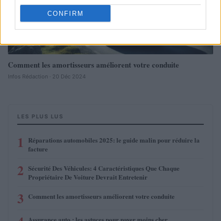
CONFIRM
Comment les amortisseurs améliorent votre conduite
Infos Rédaction · 20 Déc 2024
LES PLUS LUS
1
Réparations automobiles 2025: le guide malin pour réduire la
facture
2
Sécurité Des Véhicules: 4 Caractéristiques Que Chaque
Propriétaire De Voiture Devrait Entretenir
3
Comment les amortisseurs améliorent votre conduite
Assurance auto : les astuces pour payer moins cher