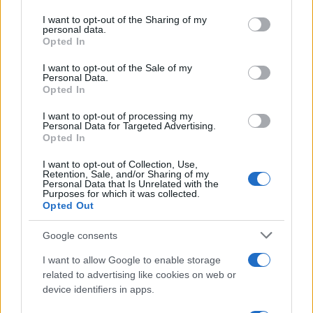
services and may gather and store information including but
not limited to your visit or usage behaviour. You may click to
I want to opt-out of the Sharing of my
personal data.
grant or deny consent to Google and its third-party tags to
Opted In
use your data for below specified purposes in below Google
consent section.
I want to opt-out of the Sale of my
Personal Data.
Opted In
À lire aussi
I want to opt-out of processing my
Personal Data for Targeted Advertising.
Opted In
AUTOMOBILE
I want to opt-out of Collection, Use,
Retention, Sale, and/or Sharing of my
Personal Data that Is Unrelated with the
Purposes for which it was collected.
Opted Out
Google consents
I want to allow Google to enable storage
related to advertising like cookies on web or
device identifiers in apps.
Réparations automobiles 2025: le guide malin pour réduire la