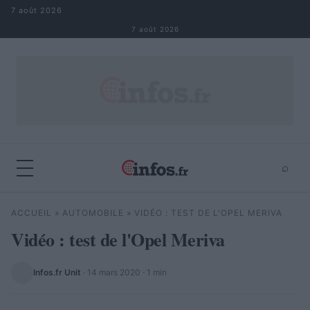
Aller au contenu
7 août 2026
7 août 2026
⌕
×
⌕
ACCUEIL
»
AUTOMOBILE
»
VIDÉO : TEST DE L'OPEL MERIVA
Rechercher
Vidéo : test de l'Opel Meriva
Infos.fr Unit
·
14 mars 2020
· 1 min