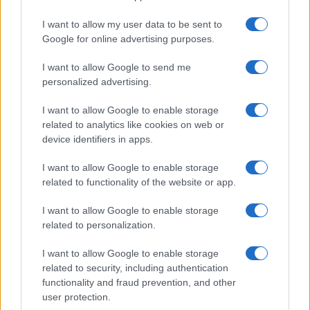
I want to allow my user data to be sent to
Réparations automobiles 2025: le guide malin pour réduire la
Google for online advertising purposes.
facture
Infos Rédaction · 27 Août 2025
I want to allow Google to send me
personalized advertising.
AUTOMOBILE
I want to allow Google to enable storage
related to analytics like cookies on web or
device identifiers in apps.
I want to allow Google to enable storage
related to functionality of the website or app.
I want to allow Google to enable storage
related to personalization.
Sécurité Des Véhicules: 4 Caractéristiques Que Chaque
I want to allow Google to enable storage
Propriétaire De Voiture Devrait Entretenir
related to security, including authentication
Redazione Online · 28 Fév 2025
functionality and fraud prevention, and other
user protection.
AUTOMOBILE