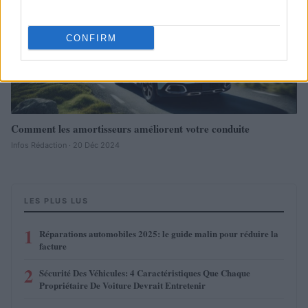
CONFIRM
Comment les amortisseurs améliorent votre conduite
Infos Rédaction · 20 Déc 2024
LES PLUS LUS
1
Réparations automobiles 2025: le guide malin pour réduire la
facture
2
Sécurité Des Véhicules: 4 Caractéristiques Que Chaque
Propriétaire De Voiture Devrait Entretenir