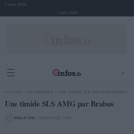
Aller au contenu
7 août 2026
7 août 2026
⌕
×
⌕
ACCUEIL
»
AUTOMOBILE
»
UNE TIMIDE SLS AMG PAR BRABUS
Rechercher
Une timide SLS AMG par Brabus
Infos.fr Unit
·
12 mars 2020
· 1 min