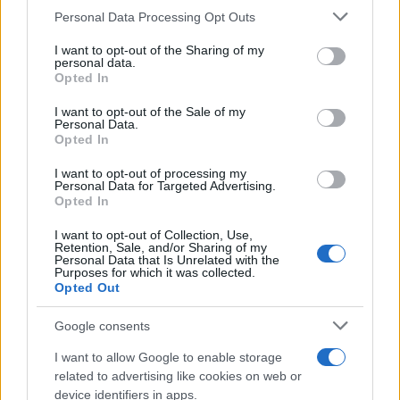
Please note that this website/app uses one or more Google
Personal Data Processing Opt Outs
services and may gather and store information including but
not limited to your visit or usage behaviour. You may click to
I want to opt-out of the Sharing of my
personal data.
grant or deny consent to Google and its third-party tags to
Opted In
use your data for below specified purposes in below Google
consent section.
I want to opt-out of the Sale of my
Personal Data.
Opted In
I want to opt-out of processing my
Personal Data for Targeted Advertising.
À lire aussi
Opted In
I want to opt-out of Collection, Use,
AUTOMOBILE
Retention, Sale, and/or Sharing of my
Personal Data that Is Unrelated with the
Purposes for which it was collected.
Opted Out
Google consents
I want to allow Google to enable storage
related to advertising like cookies on web or
device identifiers in apps.