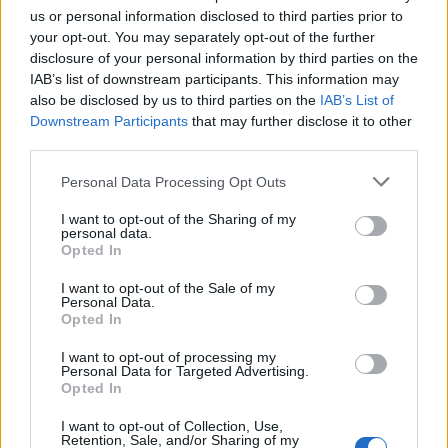
AUTEUR
us or personal information disclosed to third parties prior to
Infos.fr Unit
your opt-out. You may separately opt-out of the further
disclosure of your personal information by third parties on the
IAB’s list of downstream participants. This information may
also be disclosed by us to third parties on the
IAB’s List of
Downstream Participants
that may further disclose it to other
third parties.
Please note that this website/app uses one or more Google
Personal Data Processing Opt Outs
services and may gather and store information including but
not limited to your visit or usage behaviour. You may click to
I want to opt-out of the Sharing of my
personal data.
grant or deny consent to Google and its third-party tags to
Opted In
use your data for below specified purposes in below Google
consent section.
I want to opt-out of the Sale of my
Personal Data.
Opted In
I want to opt-out of processing my
Personal Data for Targeted Advertising.
Opted In
I want to opt-out of Collection, Use,
Retention, Sale, and/or Sharing of my