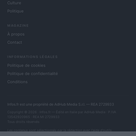
Culture
Politique
MAGAZINE
À propos
Contact
INFORMATIONS LÉGALES
Politique de cookies
Politique de confidentialité
Conditions
Infos.fr est une propriété de AdHub Media S.r.l. — REA 2729933
Copyright © 2026 · Infos.fr — Édité en Italie par
AdHub Media
· P.IVA
13542920965 · REA MI 2729933
Tous droits réservés
Les contenus sont sélectionnés par la rédaction avec l'aide d'outils
numériques et réalisés en collaboration avec des auteurs indépendants.