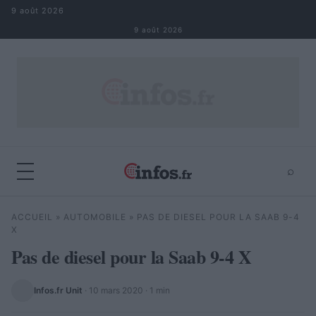
Aller au contenu
9 août 2026
9 août 2026
⌕
×
⌕
ACCUEIL
»
AUTOMOBILE
»
PAS DE DIESEL POUR LA SAAB 9-4
Rechercher
X
Pas de diesel pour la Saab 9-4 X
Infos.fr Unit
·
10 mars 2020
· 1 min