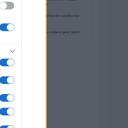
Devrait Entretenir
4
Comment les amortisseurs améliorent
votre conduite
5
Assurance auto : les astuces pour payer
moins cher