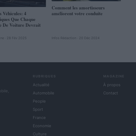
Comment les amortisseurs
s Véhicules: 4
améliorent votre conduite
tiques Que Chaque
e De Voiture Devrait
ine · 28 Fév 2025
Infos Rédaction · 20 Déc 2024
RUBRIQUES
MAGAZINE
Actualité
À propos
obile,
Automobile
Contact
People
Sport
France
Economie
Culture