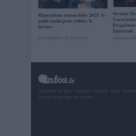
Sécurité De
Réparations automobiles 2025: le
Caractéris
guide malin pour réduire la
Propriétair
facture
Entretenir
Infos Rédaction · 27 Août 2025
Redazione Onl
L'actualité du jour : politique, société, sport, autom
culture et people, en continu.