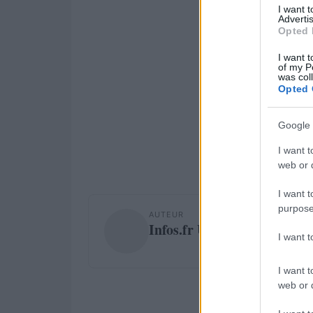
I want 
Advertis
Opted 
I want t
of my P
was col
Opted 
Google 
I want t
web or d
I want t
purpose
AUTEUR
Infos.fr Unit
I want 
I want t
web or d