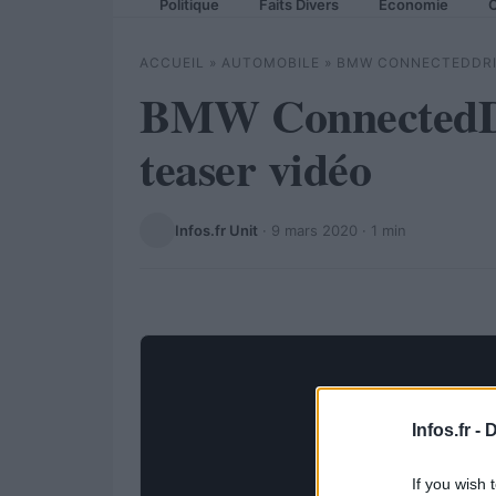
Politique
Faits Divers
Economie
C
ACCUEIL
»
AUTOMOBILE
»
BMW CONNECTEDDRIV
BMW ConnectedDri
teaser vidéo
Infos.fr Unit
·
9 mars 2020
· 1 min
Infos.fr -
D
If you wish 