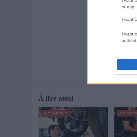
I want t
or app.
I want t
I want t
authenti
À lire aussi
AUTOMOBILE
AUTOMOB