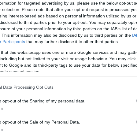
formation for targeted advertising by us, please use the below opt-out s
r selection. Please note that after your opt-out request is processed y
eing interest-based ads based on personal information utilized by us or
disclosed to third parties prior to your opt-out. You may separately opt-
concept
BMW
e Genève 2011, figurera le
-car
losure of your personal information by third parties on the IAB’s list of
. This information may also be disclosed by us to third parties on the
IA
s 125 ans de l’automobile, créée par un certain Benz
Participants
that may further disclose it to other third parties.
ont la marque devenue Mercedes-Benz est désormais
 that this website/app uses one or more Google services and may gath
including but not limited to your visit or usage behaviour. You may click 
 que l’on imagine être un roadster, sont promis des
 to Google and its third-party tags to use your data for below specifi
ogle consent section.
confort, d’info-spectacle et de sécurité ».
iture créeront une illumination sur celle-ci, ce
l Data Processing Opt Outs
uite.
o opt-out of the Sharing of my personal data.
In
o opt-out of the Sale of my Personal Data.
In